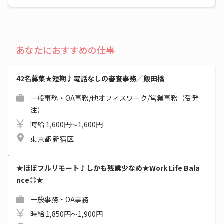
あなたにおすすめの仕事
42名募集★短期♪電話なしの審査事務／飯田橋
一般事務・OA事務/他オフィスワーク/営業事務（受発
注）
時給 1,600円～1,600円
東京都 新宿区
★ほぼフルリモート♪しかも残業少なめ★Work Life Bala
nce◎★
一般事務・OA事務
時給 1,850円～1,900円