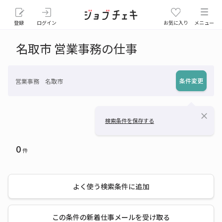
登録
ログイン
お気に入り
メニュー
名取市 営業事務の仕事
条件変更
営業事務 名取市
close
検索条件を保存する
0
件
よく使う検索条件に追加
この条件の新着仕事メールを受け取る