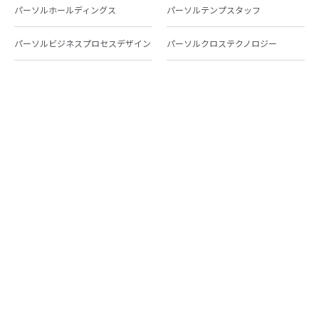
パーソルホールディングス
パーソルテンプスタッフ
パーソルビジネスプロセスデザイン
パーソルクロステクノロジー
パーソルキャリア
パーソルイノベーション
パーソル総合研究所
グループ会社一覧
個人向けサービス
人材派遣
テンプスタッフ
ジョブチェキ
ファンタブル
フレキシブルキャリア
Chall-edge
パーソルクロステクノロジー
転職・就職