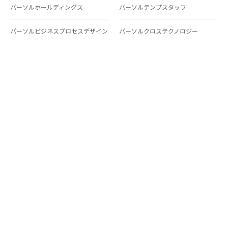
パーソルホールディングス
パーソルテンプスタッフ
パーソルビジネスプロセスデザイン
パーソルクロステクノロジー
パーソルキャリア
パーソルイノベーション
パーソル総合研究所
グループ会社一覧
個人向けサービス
人材派遣
テンプスタッフ
ジョブチェキ
ファンタブル
フレキシブルキャリア
Chall-edge
パーソルクロステクノロジー
転職・就職