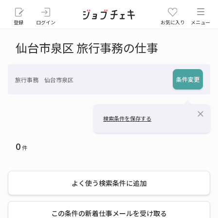
登録
ログイン
お気に入り
メニュー
仙台市泉区 旅行事務の仕事
条件変更
旅行事務 仙台市泉区
close
検索条件を保存する
0
件
よく使う検索条件に追加
この条件の新着仕事メールを受け取る