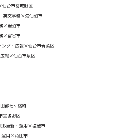
×仙台市宮城野区
英文事務×気仙沼市
務×岩沼市
務×富谷市
ィング・広報×仙台市青葉区
・広報×仙台市泉区
市
市
市
刈田郡七ケ宿町
市宮城野区
WEB更新・運用×塩竈市
・運用×角田市