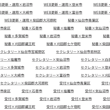
EB更新・運用×岩沼市
WEB更新・運用×登米市
WEB更新
EB更新・運用×大崎市
WEB更新・運用×富谷市
WEB更新
WEB更新・運用×柴田郡大河原町
秘書×仙台市青葉区
台市泉区
秘書×石巻市
秘書×塩竈市
秘書×気仙沼市
秘書×多賀城市
秘書×岩沼市
秘書×登米市
秘書
秘書×刈田郡蔵王町
秘書×刈田郡七ケ宿町
秘書×柴田
セクレタリー×仙台市宮城野区
セクレタリー×仙台市若林区
タリー×塩竈市
セクレタリー×気仙沼市
セクレタリー×白
タリー×多賀城市
セクレタリー×岩沼市
セクレタリー×登
レタリー×大崎市
セクレタリー×富谷市
セクレタリー×刈
セクレタリー×柴田郡大河原町
受付×仙台市青葉区
受付
台市泉区
受付×石巻市
受付×塩竈市
受付×気仙沼市
受付×多賀城市
受付×岩沼市
受付×登米市
受付
受付×刈田郡蔵王町
受付×刈田郡七ケ宿町
受付×柴田