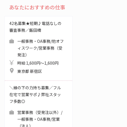
あなたにおすすめの仕事
42名募集★短期♪電話なしの
審査事務／飯田橋
一般事務・OA事務/他オフ
ィスワーク/営業事務（受
発注）
時給 1,600円～1,600円
東京都 新宿区
＼縁の下の力持ち募集／フル
在宅で営業サポ♪弊社スタッ
フ多数◎
営業事務（受発注以外）/
一般事務・OA事務/営業
（法人）