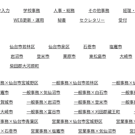
タ入力
学校事務
人事・総務
その他事務
経理
WEB更新・運用
秘書
セクレタリー
受付
仙台市若林区
仙台市泉区
石巻市
塩竈市
岩沼市
登米市
栗原市
東松島市
大崎市
柴田郡大河原町
事務×仙台市宮城野区
一般事務×仙台市若林区
一般事務×
塩竈市
一般事務×気仙沼市
一般事務×白石市
一般事
多賀城市
一般事務×岩沼市
一般事務×登米市
一般事
×大崎市
一般事務×富谷市
一般事務×刈田郡蔵王町
業事務×仙台市青葉区
営業事務×仙台市宮城野区
営業事務
務×石巻市
営業事務×塩竈市
営業事務×気仙沼市
営