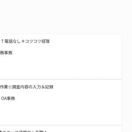
～↑電話なし＊コツコツ経理
総務事務
作業☆調査内容の入力＆記録
OA事務