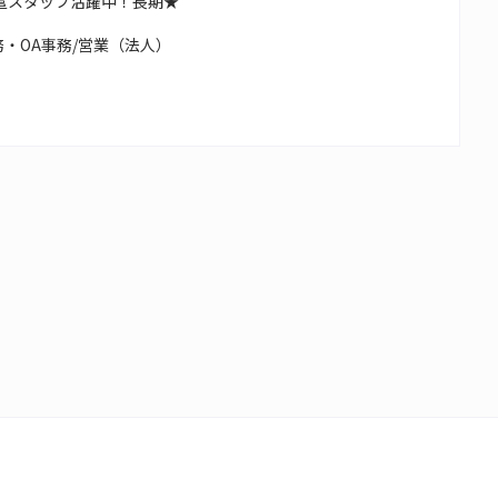
遣スタッフ活躍中！長期★
・OA事務/営業（法人）