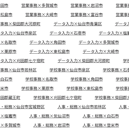
角田市
営業事務×多賀城市
営業事務×岩沼市
営業事
東松島市
営業事務×大崎市
営業事務×富谷市
営業事
業事務×柴田郡大河原町
データ入力×仙台市青葉区
データ
ータ入力×仙台市泉区
データ入力×石巻市
データ入力×塩
力×名取市
データ入力×角田市
データ入力×多賀城市
力×栗原市
データ入力×東松島市
データ入力×大崎市
ータ入力×刈田郡七ケ宿町
データ入力×柴田郡大河原町
学
校事務×仙台市若林区
学校事務×仙台市泉区
学校事務×石
×白石市
学校事務×名取市
学校事務×角田市
学校事
登米市
学校事務×栗原市
学校事務×東松島市
学校事
刈田郡蔵王町
学校事務×刈田郡七ケ宿町
学校事務×柴田郡
事・総務×仙台市宮城野区
人事・総務×仙台市若林区
人事
務×塩竈市
人事・総務×気仙沼市
人事・総務×白石市
務×多賀城市
人事・総務×岩沼市
人事・総務×登米市