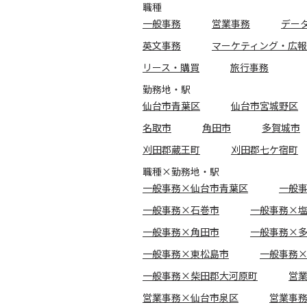
職種
一般事務
営業事務
デー
英文事務
マーケティング・広報
リース・購買
旅行事務
勤務地・駅
仙台市青葉区
仙台市宮城野区
名取市
角田市
多賀城市
刈田郡蔵王町
刈田郡七ケ宿町
職種×勤務地・駅
一般事務×仙台市青葉区
一般
一般事務×石巻市
一般事務×
一般事務×角田市
一般事務×
一般事務×東松島市
一般事務
一般事務×柴田郡大河原町
営
営業事務×仙台市泉区
営業事