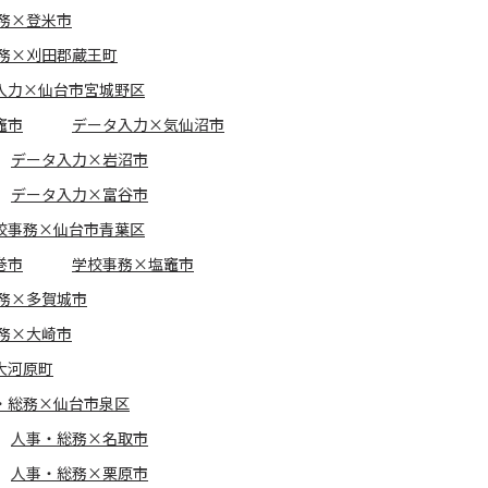
務×登米市
務×刈田郡蔵王町
入力×仙台市宮城野区
竈市
データ入力×気仙沼市
データ入力×岩沼市
データ入力×富谷市
校事務×仙台市青葉区
巻市
学校事務×塩竈市
務×多賀城市
務×大崎市
大河原町
・総務×仙台市泉区
人事・総務×名取市
人事・総務×栗原市