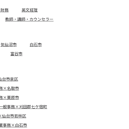
・財務
英文経理
教師・講師・カウンセラー
気仙沼市
白石市
富谷市
仙台市泉区
務×名取市
務×栗原市
一般事務×刈田郡七ケ宿町
×仙台市若林区
業事務×白石市