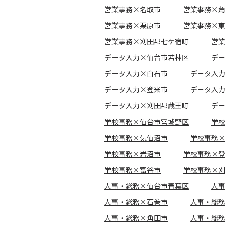
営業事務×名取市
営業事務×
営業事務×栗原市
営業事務×
営業事務×刈田郡七ケ宿町
営
データ入力×仙台市若林区
デ
データ入力×白石市
データ入
データ入力×登米市
データ入
データ入力×刈田郡蔵王町
デ
学校事務×仙台市宮城野区
学
学校事務×気仙沼市
学校事務
学校事務×岩沼市
学校事務×
学校事務×富谷市
学校事務×
人事・総務×仙台市青葉区
人
人事・総務×石巻市
人事・総
人事・総務×角田市
人事・総