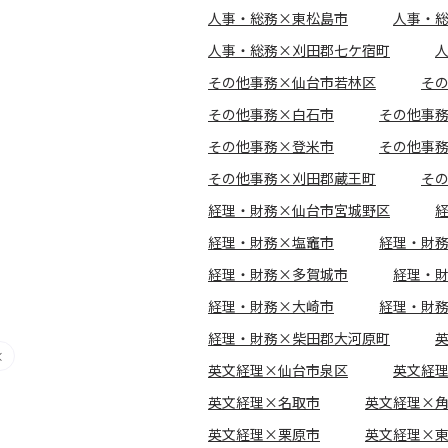
人事・総務×東松島市
人事・
人事・総務×刈田郡七ケ宿町
その他事務×仙台市若林区
そ
その他事務×白石市
その他事
その他事務×登米市
その他事
その他事務×刈田郡蔵王町
そ
経理・財務×仙台市宮城野区
経理・財務×塩竈市
経理・財
経理・財務×多賀城市
経理・
経理・財務×大崎市
経理・財
経理・財務×柴田郡大河原町
英文経理×仙台市泉区
英文経
英文経理×名取市
英文経理×
英文経理×栗原市
英文経理×