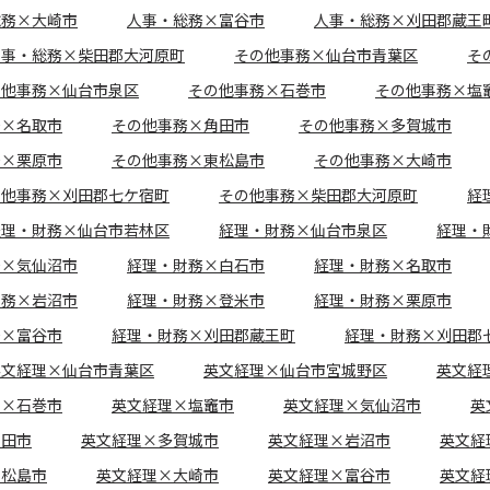
総務×大崎市
人事・総務×富谷市
人事・総務×刈田郡蔵王
人事・総務×柴田郡大河原町
その他事務×仙台市青葉区
そ
の他事務×仙台市泉区
その他事務×石巻市
その他事務×塩
務×名取市
その他事務×角田市
その他事務×多賀城市
務×栗原市
その他事務×東松島市
その他事務×大崎市
の他事務×刈田郡七ケ宿町
その他事務×柴田郡大河原町
経
経理・財務×仙台市若林区
経理・財務×仙台市泉区
経理・
務×気仙沼市
経理・財務×白石市
経理・財務×名取市
財務×岩沼市
経理・財務×登米市
経理・財務×栗原市
務×富谷市
経理・財務×刈田郡蔵王町
経理・財務×刈田郡
英文経理×仙台市青葉区
英文経理×仙台市宮城野区
英文経
理×石巻市
英文経理×塩竈市
英文経理×気仙沼市
英
角田市
英文経理×多賀城市
英文経理×岩沼市
英文経
東松島市
英文経理×大崎市
英文経理×富谷市
英文経