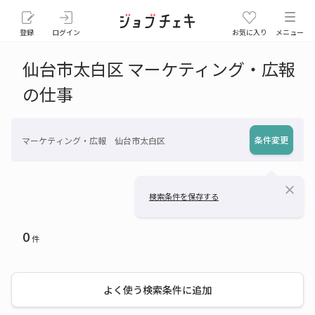
登録
ログイン
お気に入り
メニュー
仙台市太白区 マーケティング・広報
の仕事
条件変更
マーケティング・広報 仙台市太白区
close
検索条件を保存する
0
件
よく使う検索条件に追加