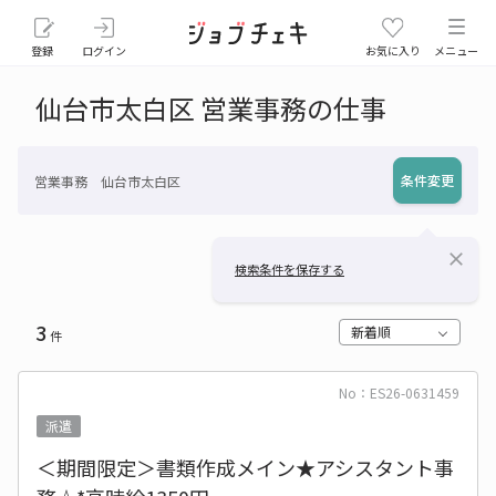
登録
ログイン
お気に入り
メニュー
仙台市太白区 営業事務の仕事
条件変更
営業事務 仙台市太白区
close
検索条件を保存する
3
新着順
件
No：ES26-0631459
派遣
＜期間限定＞書類作成メイン★アシスタント事