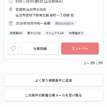
9:00～18:00 週5日 (土日祝休み)
宮城県 仙台市太白区
仙台市営地下鉄南北線 長町一丁目駅 他
2026年08月中旬～長期
開始日相談OK
未経験OK
駅から5分
カジュアルOK
休憩室あり
仕事詳細
エントリー
1～
3
件
/
3
件
よく使う検索条件に追加
この条件の新着仕事メールを受け取る