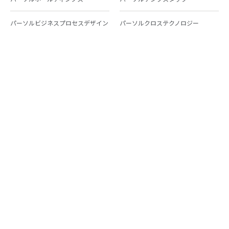
パーソルビジネスプロセスデザイン
パーソルクロステクノロジー
パーソルキャリア
パーソルイノベーション
パーソル総合研究所
グループ会社一覧
個人向けサービス
人材派遣
テンプスタッフ
ジョブチェキ
ファンタブル
フレキシブルキャリア
Chall-edge
パーソルクロステクノロジー
転職・就職