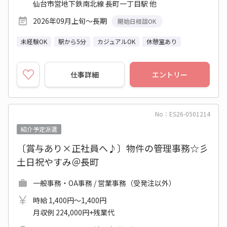
仙台市営地下鉄南北線 長町一丁目駅 他
2026年09月上旬～長期
開始日相談OK
未経験OK
駅から5分
カジュアルOK
休憩室あり
仕事詳細
エントリー
No：ES26-0501214
紹介予定派遣
〔賞与あり×正社員へ♪〕物件の管理事務☆彡
土日祝やすみ＠長町
一般事務・OA事務 / 営業事務（受発注以外）
時給 1,400円～1,400円
月収例 224,000円+残業代