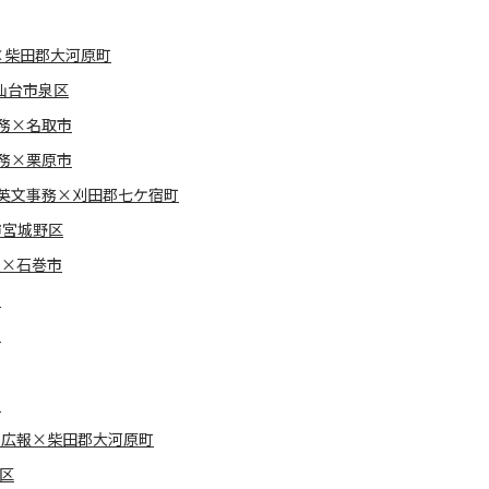
×柴田郡大河原町
仙台市泉区
務×名取市
務×栗原市
英文事務×刈田郡七ケ宿町
市宮城野区
報×石巻市
市
市
市
・広報×柴田郡大河原町
区