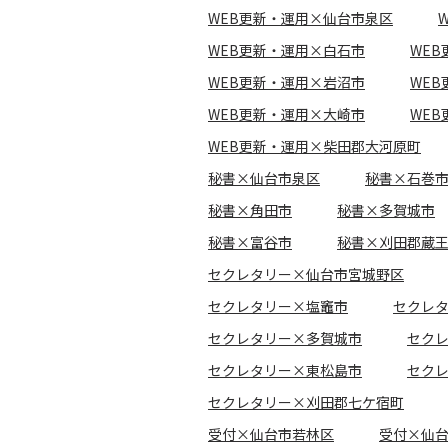
WEB更新・運用×仙台市泉区
WEB更新・運用×白石市
WE
WEB更新・運用×岩沼市
WE
WEB更新・運用×大崎市
WE
WEB更新・運用×柴田郡大河原町
秘書×仙台市泉区
秘書×石巻
秘書×角田市
秘書×多賀城市
秘書×富谷市
秘書×刈田郡蔵
セクレタリー×仙台市宮城野区
セクレタリー×塩竈市
セクレ
セクレタリー×多賀城市
セク
セクレタリー×東松島市
セク
セクレタリー×刈田郡七ケ宿町
受付×仙台市若林区
受付×仙