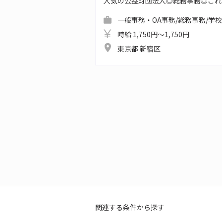
人気の公益財団法人◎総務事務◎これ
一般事務・OA事務/総務事務/学
時給 1,750円～1,750円
東京都 新宿区
関連する条件から探す