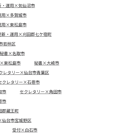
新・運用×気仙沼市
運用×多賀城市
運用×東松島市
更新・運用×刈田郡七ケ宿町
市若林区
秘書×名取市
×東松島市
秘書×大崎市
クレタリー×仙台市青葉区
セクレタリー×石巻市
取市
セクレタリー×角田市
原市
田郡蔵王町
×仙台市宮城野区
受付×白石市