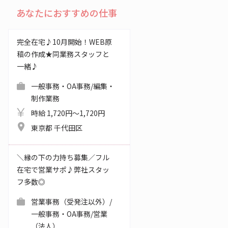
あなたにおすすめの仕事
完全在宅♪10月開始！WEB原
稿の作成★同業務スタッフと
一緒♪
一般事務・OA事務/編集・
制作業務
時給 1,720円～1,720円
東京都 千代田区
＼縁の下の力持ち募集／フル
在宅で営業サポ♪弊社スタッ
フ多数◎
営業事務（受発注以外）/
一般事務・OA事務/営業
（法人）