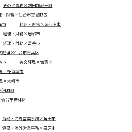
その他事務×刈田郡蔵王町
理・財務×仙台市宮城野区
竈市
経理・財務×気仙沼市
経理・財務×岩沼市
経理・財務×富谷市
文経理×仙台市青葉区
巻市
英文経理×塩竈市
理×多賀城市
理×大崎市
大河原町
×仙台市若林区
貿易・海外営業事務×角田市
貿易・海外営業事務×栗原市