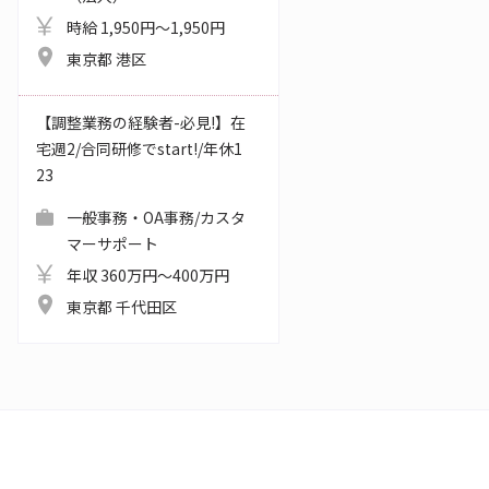
時給 1,950円～1,950円
東京都 港区
【調整業務の経験者-必見!】在
宅週2/合同研修でstart!/年休1
23
一般事務・OA事務/カスタ
マーサポート
年収 360万円～400万円
東京都 千代田区