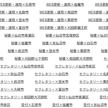
WEB更新・運用×石巻市
WEB更新・運用×塩竈市
WEB更
B更新・運用×名取市
WEB更新・運用×角田市
WEB更新・
B更新・運用×登米市
WEB更新・運用×栗原市
WEB更新・
B更新・運用×富谷市
WEB更新・運用×刈田郡蔵王町
WEB
秘書×仙台市青葉区
秘書×仙台市宮城野区
秘書×仙台
市
秘書×塩竈市
秘書×気仙沼市
秘書×白石市
秘書×岩沼市
秘書×登米市
秘書×栗原市
秘書
王町
秘書×刈田郡七ケ宿町
秘書×柴田郡大河原町
セ
セクレタリー×仙台市若林区
セクレタリー×仙台市泉区
タリー×気仙沼市
セクレタリー×白石市
セクレタリー×名
レタリー×岩沼市
セクレタリー×登米市
セクレタリー×栗
レタリー×大崎市
セクレタリー×富谷市
セクレタリー×刈
セクレタリー×柴田郡大河原町
受付×仙台市青葉区
受付
台市泉区
受付×石巻市
受付×塩竈市
受付×気仙沼市