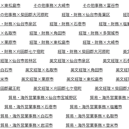
務×東松島市
その他事務×大崎市
その他事務×富谷市
その他事務×柴田郡大河原町
経理・財務×仙台市青葉区
経
理・財務×仙台市泉区
経理・財務×石巻市
経理・財務×塩
務×名取市
経理・財務×角田市
経理・財務×多賀城市
務×栗原市
経理・財務×東松島市
経理・財務×大崎市
理・財務×刈田郡七ケ宿町
経理・財務×柴田郡大河原町
英
文経理×仙台市若林区
英文経理×仙台市泉区
英文経理×石
×白石市
英文経理×名取市
英文経理×角田市
英文経
登米市
英文経理×栗原市
英文経理×東松島市
英文経
刈田郡蔵王町
英文経理×刈田郡七ケ宿町
英文経理×柴田郡
貿易・海外営業事務×仙台市宮城野区
貿易・海外営業事務
貿易・海外営業事務×石巻市
貿易・海外営業事務×塩竈市
貿易・海外営業事務×白石市
貿易・海外営業事務×名取市
貿易・海外営業事務×岩沼市
貿易・海外営業事務×登米市