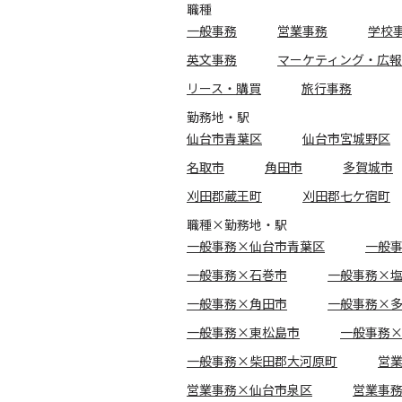
職種
一般事務
営業事務
学校
英文事務
マーケティング・広報
リース・購買
旅行事務
勤務地・駅
仙台市青葉区
仙台市宮城野区
名取市
角田市
多賀城市
刈田郡蔵王町
刈田郡七ケ宿町
職種×勤務地・駅
一般事務×仙台市青葉区
一般
一般事務×石巻市
一般事務×
一般事務×角田市
一般事務×
一般事務×東松島市
一般事務
一般事務×柴田郡大河原町
営
営業事務×仙台市泉区
営業事