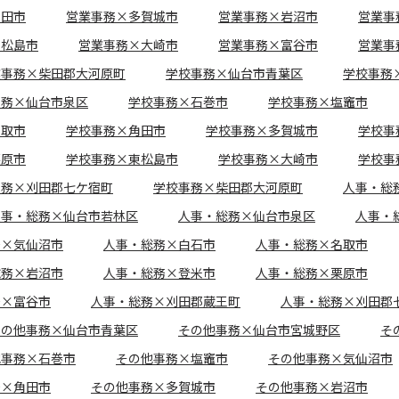
角田市
営業事務×多賀城市
営業事務×岩沼市
営業事
東松島市
営業事務×大崎市
営業事務×富谷市
営業事
業事務×柴田郡大河原町
学校事務×仙台市青葉区
学校事務
事務×仙台市泉区
学校事務×石巻市
学校事務×塩竈市
名取市
学校事務×角田市
学校事務×多賀城市
学校事
栗原市
学校事務×東松島市
学校事務×大崎市
学校事
事務×刈田郡七ケ宿町
学校事務×柴田郡大河原町
人事・総
人事・総務×仙台市若林区
人事・総務×仙台市泉区
人事・
務×気仙沼市
人事・総務×白石市
人事・総務×名取市
総務×岩沼市
人事・総務×登米市
人事・総務×栗原市
務×富谷市
人事・総務×刈田郡蔵王町
人事・総務×刈田郡
その他事務×仙台市青葉区
その他事務×仙台市宮城野区
そ
他事務×石巻市
その他事務×塩竈市
その他事務×気仙沼市
務×角田市
その他事務×多賀城市
その他事務×岩沼市