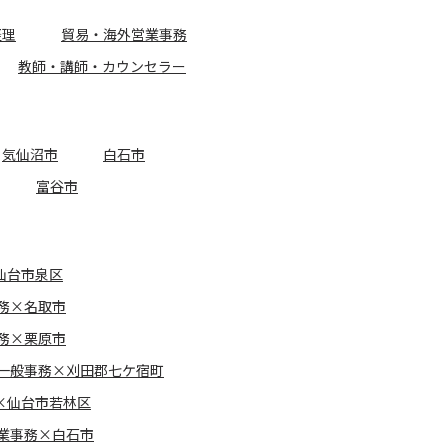
経理
貿易・海外営業事務
教師・講師・カウンセラー
気仙沼市
白石市
富谷市
仙台市泉区
務×名取市
務×栗原市
一般事務×刈田郡七ケ宿町
×仙台市若林区
業事務×白石市