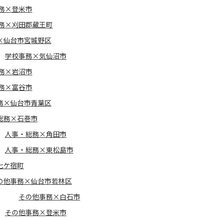
務×登米市
務×刈田郡蔵王町
×仙台市宮城野区
学校事務×気仙沼市
務×岩沼市
務×富谷市
務×仙台市青葉区
総務×石巻市
人事・総務×角田市
人事・総務×東松島市
七ケ宿町
の他事務×仙台市若林区
その他事務×白石市
その他事務×登米市