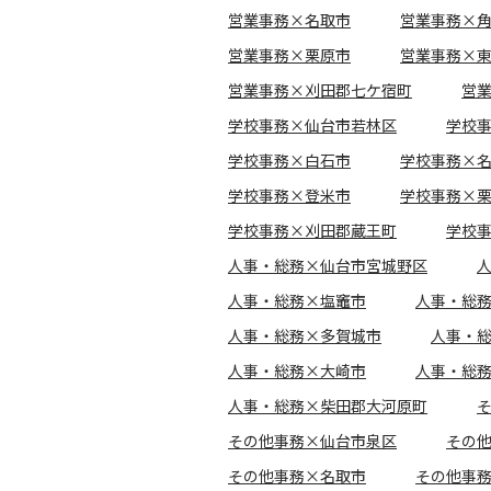
営業事務×名取市
営業事務×
営業事務×栗原市
営業事務×
営業事務×刈田郡七ケ宿町
営
学校事務×仙台市若林区
学校
学校事務×白石市
学校事務×
学校事務×登米市
学校事務×
学校事務×刈田郡蔵王町
学校
人事・総務×仙台市宮城野区
人事・総務×塩竈市
人事・総
人事・総務×多賀城市
人事・
人事・総務×大崎市
人事・総
人事・総務×柴田郡大河原町
その他事務×仙台市泉区
その
その他事務×名取市
その他事