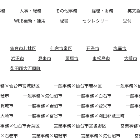
事務
人事・総務
その他事務
経理・財務
英文
WEB更新・運用
秘書
セクレタリー
受付
仙台市若林区
仙台市泉区
石巻市
塩竈市
岩沼市
登米市
栗原市
東松島市
大崎市
柴田郡大河原町
事務×仙台市宮城野区
一般事務×仙台市若林区
一般事務×
塩竈市
一般事務×気仙沼市
一般事務×白石市
一般事
多賀城市
一般事務×岩沼市
一般事務×登米市
一般事
×大崎市
一般事務×富谷市
一般事務×刈田郡蔵王町
業事務×仙台市青葉区
営業事務×仙台市宮城野区
営業事務
務×石巻市
営業事務×塩竈市
営業事務×気仙沼市
営