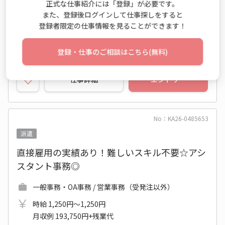
正式な仕事紹介には「登録」が必要です。
ＪＲ仙石線 多賀城駅
また、登録後ログインして仕事探しをすると
登録者限定の仕事情報を見ることができます！
2026年09月上旬～長期
未経験OK
カジュアルOK
休憩室あり
事務はじめてOK
登録・仕事のご相談はこちら(無料)
仕事詳細
エントリー
No：KA26-0485653
派遣
直接雇用の実績あり！難しいスキル不要☆アシ
スタント事務◎
一般事務・OA事務 / 営業事務（受発注以外）
時給 1,250円～1,250円
月収例 193,750円+残業代