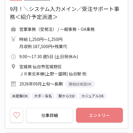
9月！＼システム入力メイン／受注サポート事
務＜紹介予定派遣＞
営業事務（受発注） / 一般事務・OA事務
時給 1,250円～1,250円
月収例 187,500円+残業代
9:00～17:30 週5日 (土日祝休み)
宮城県 仙台市宮城野区
ＪＲ東北本線(上野－盛岡) 仙台駅 他
2026年09月上旬～長期
開始日相談OK
未経験OK
大手・有名
駅から5分
カジュアルOK
仕事詳細
エントリー