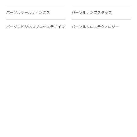
パーソルホールディングス
パーソルテンプスタッフ
パーソルビジネスプロセスデザイン
パーソルクロステクノロジー
パーソルキャリア
パーソルイノベーション
パーソル総合研究所
グループ会社一覧
個人向けサービス
人材派遣
テンプスタッフ
ジョブチェキ
ファンタブル
フレキシブルキャリア
Chall-edge
パーソルクロステクノロジー