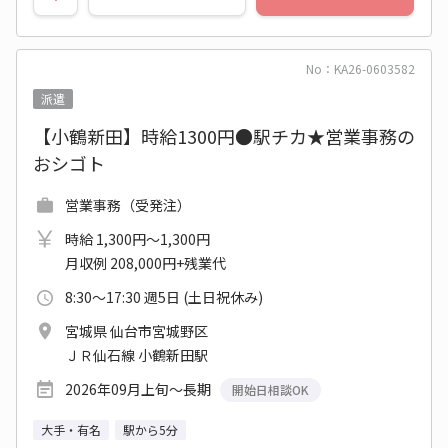
No：KA26-0603582
派遣
【小鶴新田】時給1300円●駅チカ★営業事務の
おシゴト
営業事務（受発注）
時給 1,300円～1,300円
月収例 208,000円+残業代
8:30～17:30 週5日 (土日祝休み)
宮城県 仙台市宮城野区
ＪＲ仙石線 小鶴新田駅
2026年09月上旬～長期
開始日相談OK
大手・有名
駅から5分