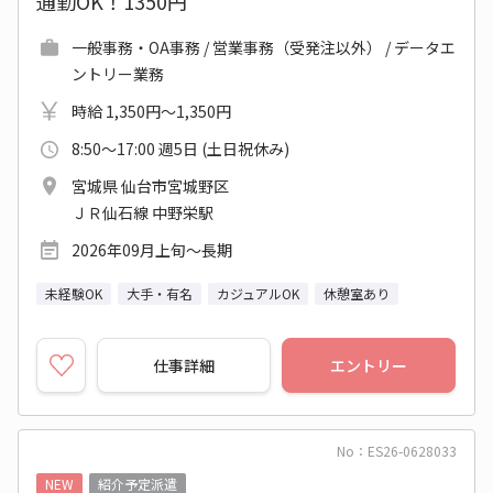
通勤OK！1350円
一般事務・OA事務 / 営業事務（受発注以外） / データエ
ントリー業務
時給 1,350円～1,350円
8:50～17:00 週5日 (土日祝休み)
宮城県 仙台市宮城野区
ＪＲ仙石線 中野栄駅
2026年09月上旬～長期
未経験OK
大手・有名
カジュアルOK
休憩室あり
仕事詳細
エントリー
No：ES26-0628033
NEW
紹介予定派遣