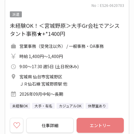
No：ES26-0620703
派遣
未経験OK！＜宮城野原＞大手Gr会社でアシス
タント事務★+*1400円
営業事務（受発注以外） / 一般事務・OA事務
時給 1,400円～1,400円
9:00～17:30 週5日 (土日祝休み)
宮城県 仙台市宮城野区
ＪＲ仙石線 宮城野原駅 他
2026年09月中旬～長期
未経験OK
大手・有名
カジュアルOK
休憩室あり
仕事詳細
エントリー