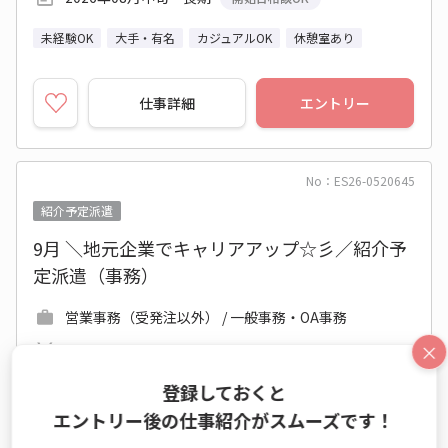
未経験OK
大手・有名
カジュアルOK
休憩室あり
仕事詳細
エントリー
No：ES26-0520645
紹介予定派遣
9月 ＼地元企業でキャリアアップ☆彡／紹介予
定派遣（事務）
営業事務（受発注以外） / 一般事務・OA事務
×
時給 1,300円～1,300円
月収例 208,000円+残業代
登録しておくと
8:00～17:00 週5日 (土日祝休み)
エントリー後の仕事紹介がスムーズです！
宮城県 仙台市宮城野区