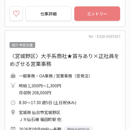
仕事詳細
エントリー
No：ES26-0585307
紹介予定派遣
〈宮城野区〉大手系商社★賞与あり×正社員を
めざせる営業事務
一般事務・OA事務 / 営業事務（受発注）
時給 1,300円～1,300円
月収例 208,000円
8:30～17:30 週5日 (土日祝休み)
宮城県 仙台市宮城野区
ＪＲ仙石線 福田町駅 他
2026年08月中旬～長期
開始日相談OK