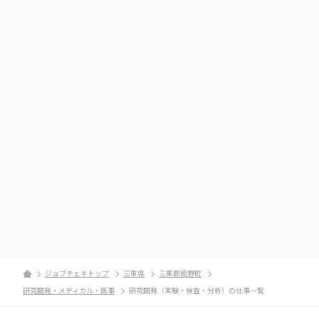
ジョブチェキトップ
三重県
三重郡菰野町
研究開発・メディカル・医事
研究開発（実験・検査・分析）の仕事一覧