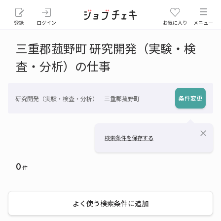
登録
ログイン
お気に入り
メニュー
三重郡菰野町 研究開発（実験・検
査・分析）の仕事
条件変更
研究開発（実験・検査・分析） 三重郡菰野町
close
検索条件を保存する
0
件
よく使う検索条件に追加