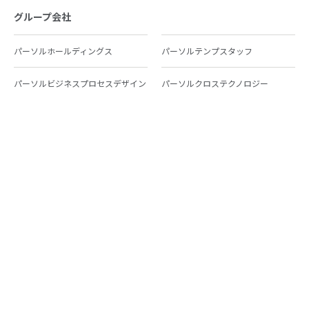
グループ会社
パーソルホールディングス
パーソルテンプスタッフ
パーソルビジネスプロセスデザイン
パーソルクロステクノロジー
パーソルキャリア
パーソルイノベーション
パーソル総合研究所
グループ会社一覧
個人向けサービス
人材派遣
テンプスタッフ
ジョブチェキ
ファンタブル
フレキシブルキャリア
Chall-edge
パーソルクロステクノロジー