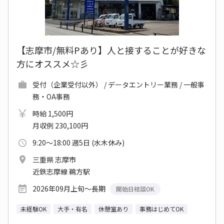
【志摩市/無料Pあり】人と接することが好きな
方にオススメ☆彡
受付（企業受付以外） / データエントリー業務 / 一般事
務・OA事務
時給 1,500円
月収例 230,100円
9:20～18:00 週5日 (水木休み)
三重県 志摩市
近鉄志摩線 鵜方駅
2026年09月上旬～長期
開始日相談OK
未経験OK
大手・有名
休憩室あり
事務はじめてOK