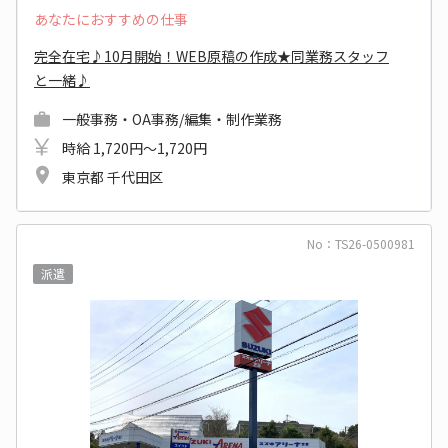
あなたにおすすめの仕事
完全在宅♪10月開始！WEB原稿の作成★同業務スタッフ
と一緒♪
一般事務・OA事務/編集・制作業務
時給 1,720円～1,720円
東京都 千代田区
No：TS26-0500981
派遣