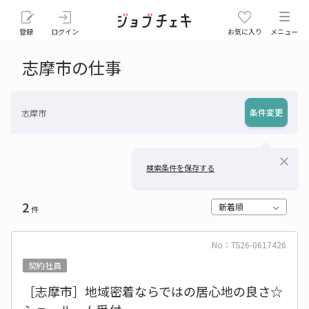
登録
ログイン
お気に入り
メニュー
志摩市の仕事
条件変更
志摩市
close
検索条件を保存する
2
新着順
件
No：TS26-0617426
契約社員
［志摩市］地域密着ならではの居心地の良さ☆