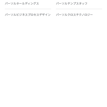
パーソルホールディングス
パーソルテンプスタッフ
パーソルビジネスプロセスデザイン
パーソルクロステクノロジー
パーソルキャリア
パーソルイノベーション
パーソル総合研究所
グループ会社一覧
個人向けサービス
人材派遣
テンプスタッフ
ジョブチェキ
ファンタブル
フレキシブルキャリア
Chall-edge
パーソルクロステクノロジー
転職・就職