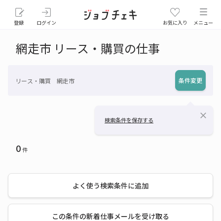
登録
ログイン
お気に入り
メニュー
網走市 リース・購買の仕事
条件変更
リース・購買 網走市
close
検索条件を保存する
0
件
よく使う検索条件に追加
この条件の新着仕事メールを受け取る