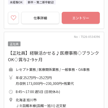
未経験OK
新卒・第二新卒歓迎
仕事詳細
エントリー
No：TS26-0534396
正社員
【正社員】経験活かせる♪医療事務◇ブランク
OK◇賞与2･9ヶ月
レセプト業務 / 医療関係業務 / 一般事務・OA事務
年収 252万円～252万円
月収例 173,000円～230,300円+残業代
8:45～17:00 週5日 (日祝休み)
北海道 旭川市
ＪＲ函館本線(函館－旭川) 近文駅