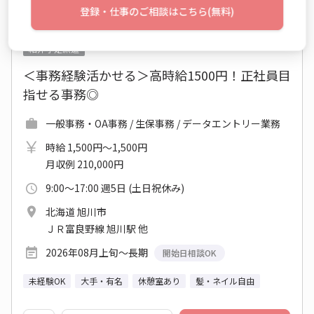
登録・仕事のご相談はこちら(無料)
No：TS26-0542752
紹介予定派遣
＜事務経験活かせる＞高時給1500円！正社員目
指せる事務◎
一般事務・OA事務 / 生保事務 / データエントリー業務
時給 1,500円～1,500円
月収例 210,000円
9:00～17:00 週5日 (土日祝休み)
北海道 旭川市
ＪＲ富良野線 旭川駅 他
2026年08月上旬～長期
開始日相談OK
未経験OK
大手・有名
休憩室あり
髪・ネイル自由