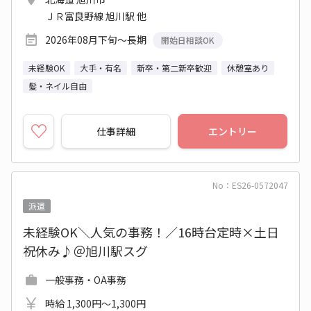
ＪＲ富良野線 旭川駅 他
2026年08月下旬～長期
開始日相談OK
未経験OK
大手・有名
新卒・第二新卒歓迎
休憩室あり
髪・ネイル自由
仕事詳細
エントリー
No：ES26-0572047
派遣
未経験OK＼人気の事務！／16時台定時×土日
祝休み♪＠旭川駅スグ
一般事務・OA事務
時給 1,300円～1,300円