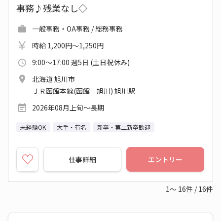
事務♪残業なし◇
一般事務・OA事務 / 総務事務
時給 1,200円～1,250円
9:00～17:00 週5日 (土日祝休み)
北海道 旭川市
ＪＲ函館本線(函館－旭川) 旭川駅
2026年08月上旬～長期
未経験OK
大手・有名
新卒・第二新卒歓迎
仕事詳細
エントリー
1～
16
件
/
16
件