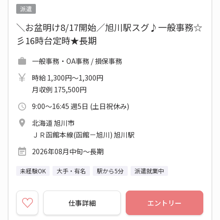
派遣
＼お盆明け8/17開始／旭川駅スグ♪一般事務☆
彡16時台定時★長期
一般事務・OA事務 / 損保事務
時給 1,300円～1,300円
月収例 175,500円
9:00～16:45 週5日 (土日祝休み)
北海道 旭川市
ＪＲ函館本線(函館－旭川) 旭川駅
2026年08月中旬～長期
未経験OK
大手・有名
駅から5分
派遣就業中
仕事詳細
エントリー