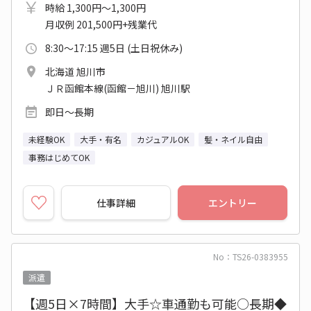
時給 1,300円～1,300円
月収例 201,500円+残業代
8:30～17:15 週5日 (土日祝休み)
北海道 旭川市
ＪＲ函館本線(函館－旭川) 旭川駅
即日～長期
未経験OK
大手・有名
カジュアルOK
髪・ネイル自由
事務はじめてOK
仕事詳細
エントリー
No：TS26-0383955
派遣
【週5日×7時間】大手☆車通勤も可能○長期◆