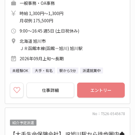
一般事務・OA事務
時給 1,300円～1,300円
月収例 175,500円
9:00～16:45 週5日 (土日祝休み)
北海道 旭川市
ＪＲ函館本線(函館－旭川) 旭川駅
2026年09月上旬～長期
未経験OK
大手・有名
駅から5分
派遣就業中
仕事詳細
エントリー
No：TS26-0545678
紹介予定派遣
【大手生命保険会社】JR旭川駅から徒歩圏内◆