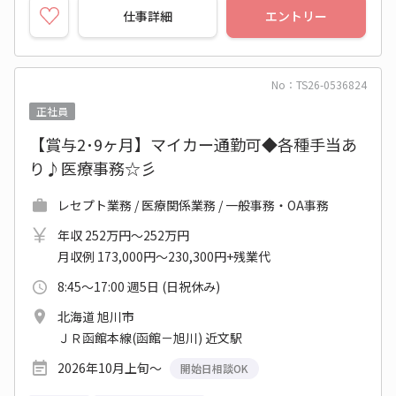
仕事詳細
エントリー
No：TS26-0536824
正社員
【賞与2･9ヶ月】マイカー通勤可◆各種手当あ
り♪医療事務☆彡
レセプト業務 / 医療関係業務 / 一般事務・OA事務
年収 252万円～252万円
月収例 173,000円～230,300円+残業代
8:45～17:00 週5日 (日祝休み)
北海道 旭川市
ＪＲ函館本線(函館－旭川) 近文駅
2026年10月上旬～
開始日相談OK