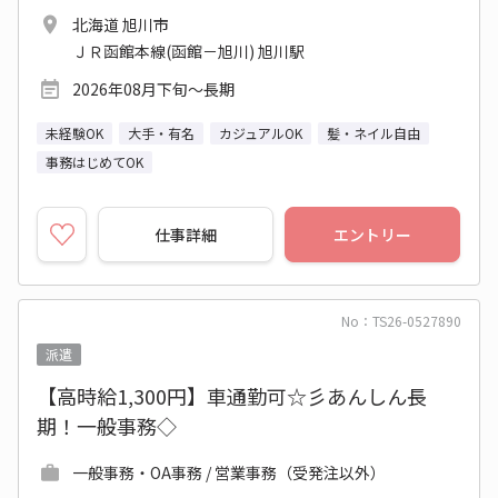
北海道 旭川市
ＪＲ函館本線(函館－旭川) 旭川駅
2026年08月下旬～長期
未経験OK
大手・有名
カジュアルOK
髪・ネイル自由
事務はじめてOK
仕事詳細
エントリー
No：TS26-0527890
派遣
【高時給1,300円】車通勤可☆彡あんしん長
期！一般事務◇
一般事務・OA事務 / 営業事務（受発注以外）