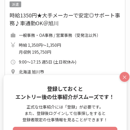
派遣
時給1350円★大手メーカーで安定◎サポート事
務♪車通勤OK＠旭川
一般事務・OA事務 / 営業事務（受発注以外）
時給 1,350円～1,350円
月収例 195,750円
9:00～17:15 週5日 (土日祝休み)
北海道 旭川市
×
ＪＲ函館本線(函館－旭川) 旭川駅 他
登録しておくと
2026年09月上旬～長期
エントリー後の仕事紹介がスムーズです！
未経験OK
大手・有名
事務はじめてOK
正式な仕事紹介には「登録」が必要です。
また、登録後ログインして仕事探しをすると
仕事詳細
エントリー
登録者限定の仕事情報を見ることができます！