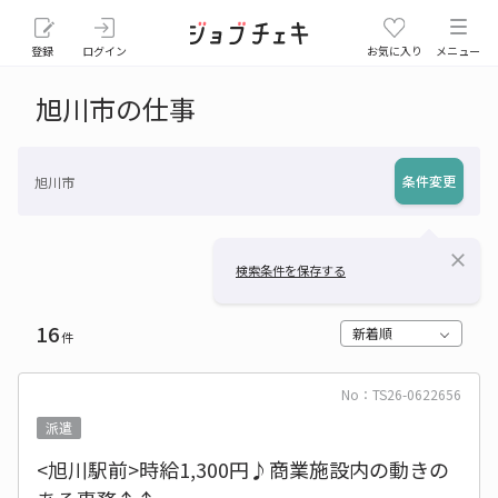
登録
ログイン
お気に入り
メニュー
旭川市の仕事
条件変更
旭川市
close
検索条件を保存する
16
新着順
件
No：TS26-0622656
派遣
<旭川駅前>時給1,300円♪商業施設内の動きの