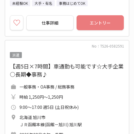
未経験OK
大手・有名
事務はじめてOK
仕事詳細
エントリー
No：TS26-0582591
派遣
【週5日×7時間】車通勤も可能です☆大手企業
○長期◆事務♪
一般事務・OA事務 / 総務事務
時給 1,250円～1,250円
9:00～17:00 週5日 (土日祝休み)
北海道 旭川市
ＪＲ函館本線(函館－旭川) 旭川駅