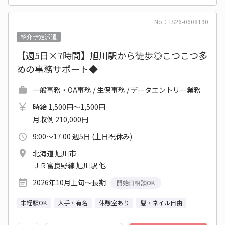
No：TS26-0608190
紹介予定派遣
【週5日×7時間】旭川駅から徒歩◎こつこつ多
めの事務サポート◆
一般事務・OA事務 / 生保事務 / データエントリー業務
時給 1,500円～1,500円
月収例 210,000円
9:00～17:00 週5日 (土日祝休み)
北海道 旭川市
ＪＲ富良野線 旭川駅 他
2026年10月上旬～長期
開始日相談OK
未経験OK
大手・有名
休憩室あり
髪・ネイル自由