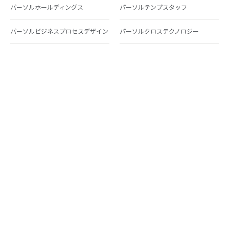
パーソルホールディングス
パーソルテンプスタッフ
パーソルビジネスプロセスデザイン
パーソルクロステクノロジー
パーソルキャリア
パーソルイノベーション
パーソル総合研究所
グループ会社一覧
個人向けサービス
人材派遣
テンプスタッフ
ジョブチェキ
ファンタブル
フレキシブルキャリア
Chall-edge
パーソルクロステクノロジー
転職・就職