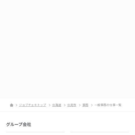
ジョブチェキトップ
北海道
北見市
事務
一般事務の仕事一覧
グループ会社