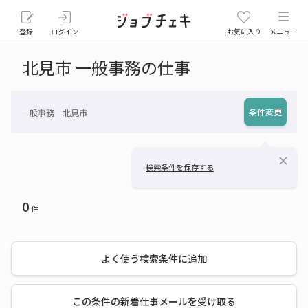
登録
ログイン
お気に入り
メニュー
北見市 一般事務の仕事
条件変更
一般事務 北見市
close
検索条件を保存する
0
件
よく使う検索条件に追加
この条件の新着仕事メールを受け取る