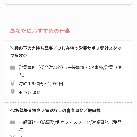
あなたにおすすめの仕事
＼縁の下の力持ち募集／フル在宅で営業サポ♪弊社スタッ
フ多数◎
営業事務（受発注以外）/一般事務・OA事務/営業（法
人）
時給 1,950円～1,950円
東京都 港区
42名募集★短期♪電話なしの審査事務／飯田橋
一般事務・OA事務/他オフィスワーク/営業事務（受発
注）