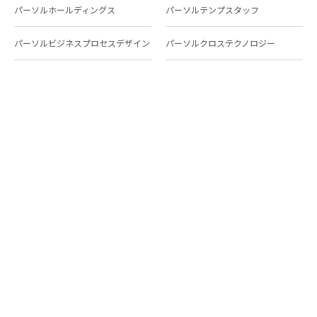
パーソルホールディングス
パーソルテンプスタッフ
パーソルビジネスプロセスデザイン
パーソルクロステクノロジー
パーソルキャリア
パーソルイノベーション
パーソル総合研究所
グループ会社一覧
個人向けサービス
人材派遣
テンプスタッフ
ジョブチェキ
ファンタブル
フレキシブルキャリア
Chall-edge
パーソルクロステクノロジー
転職・就職