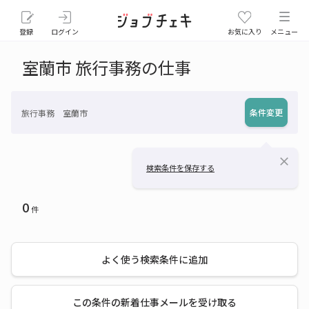
登録
ログイン
お気に入り
メニュー
室蘭市 旅行事務の仕事
条件変更
旅行事務 室蘭市
close
検索条件を保存する
0
件
よく使う検索条件に追加
この条件の新着仕事メールを受け取る