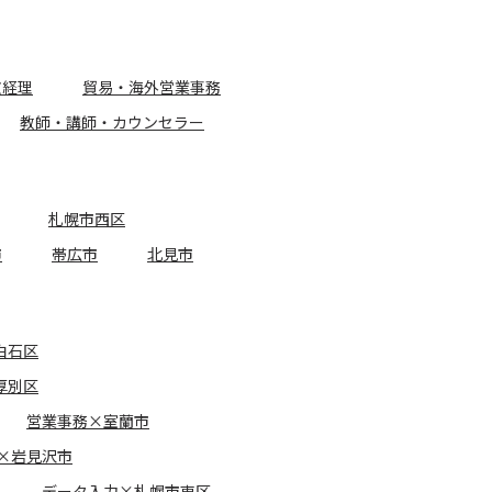
文経理
貿易・海外営業事務
教師・講師・カウンセラー
札幌市西区
市
帯広市
北見市
白石区
厚別区
営業事務×室蘭市
×岩見沢市
データ入力×札幌市東区