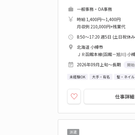
一般事務・OA事務
時給 1,400円～1,400円
月収例 210,000円+残業代
8:50～17:20 週5日 (土日祝休み
北海道 小樽市
ＪＲ函館本線(函館－旭川) 小
2026年09月上旬～長期
開始
未経験OK
大手・有名
髪・ネイル
仕事詳細
派遣