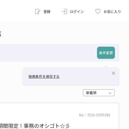
登録
ログイン
お気に入り
事
条件変更
close
検索条件を保存する
新着順
No：TS26-0599380
円○期間限定！事務のオシゴト☆彡