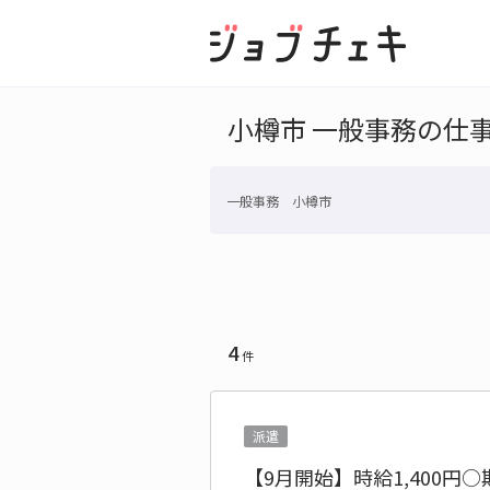
小樽市 一般事務の仕
一般事務 小樽市
4
件
派遣
【9月開始】時給1,400