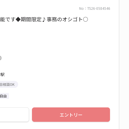
No：TS26-0584546
も可能です◆期間限定♪事務のオシゴト○
)
樽駅
日相談OK
自由
エントリー