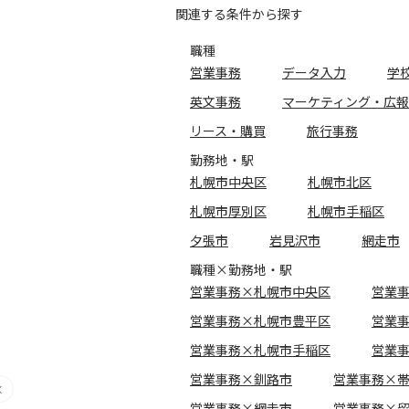
関連する条件から探す
職種
営業事務
データ入力
学
英文事務
マーケティング・広報
リース・購買
旅行事務
勤務地・駅
札幌市中央区
札幌市北区
札幌市厚別区
札幌市手稲区
夕張市
岩見沢市
網走市
職種×勤務地・駅
営業事務×札幌市中央区
営業
営業事務×札幌市豊平区
営業
営業事務×札幌市手稲区
営業
営業事務×釧路市
営業事務×
営業事務×網走市
営業事務×