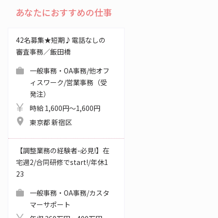
あなたにおすすめの仕事
42名募集★短期♪電話なしの
審査事務／飯田橋
一般事務・OA事務/他オフ
ィスワーク/営業事務（受
発注）
時給 1,600円～1,600円
東京都 新宿区
【調整業務の経験者-必見!】在
宅週2/合同研修でstart!/年休1
23
一般事務・OA事務/カスタ
マーサポート