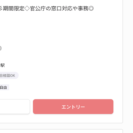
円☆彡期間限定◇官公庁の窓口対応や事務◎
)
樽駅
日相談OK
自由
エントリー