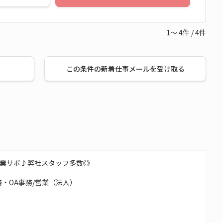
1～
4
件
/
4
件
この条件の新着仕事メールを受け取る
業サポ♪弊社スタッフ多数◎
・OA事務/営業（法人）