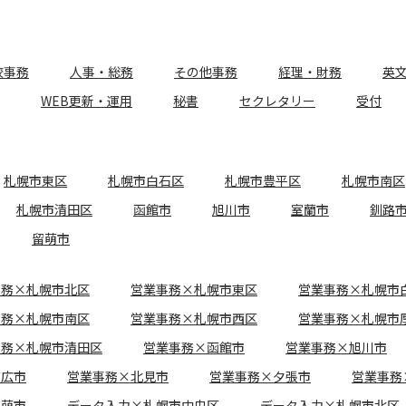
校事務
人事・総務
その他事務
経理・財務
英
WEB更新・運用
秘書
セクレタリー
受付
札幌市東区
札幌市白石区
札幌市豊平区
札幌市南区
札幌市清田区
函館市
旭川市
室蘭市
釧路
留萌市
事務×札幌市北区
営業事務×札幌市東区
営業事務×札幌市
事務×札幌市南区
営業事務×札幌市西区
営業事務×札幌市
事務×札幌市清田区
営業事務×函館市
営業事務×旭川市
帯広市
営業事務×北見市
営業事務×夕張市
営業事務
留萌市
データ入力×札幌市中央区
データ入力×札幌市北区