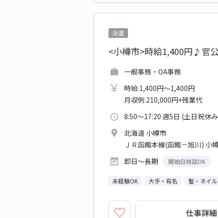
派遣
<小樽市>時給1,400円♪
一般事務・OA事務
時給 1,400円～1,400円
月収例 210,000円+残業代
8:50～17:20 週5日 (土日祝休み
北海道 小樽市
ＪＲ函館本線(函館－旭川) 小
即日～長期
開始日相談OK
未経験OK
大手・有名
髪・ネイル
仕事詳細