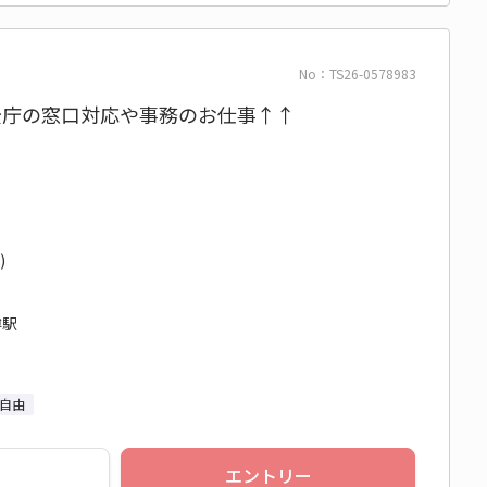
No：TS26-0578983
官公庁の窓口対応や事務のお仕事↑↑
)
樽駅
自由
エントリー