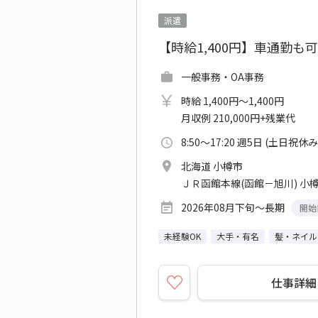
派遣
【時給1,400円】車通勤
一般事務・OA事務
時給 1,400円～1,400円
月収例 210,000円+残業代
8:50～17:20 週5日 (土日祝休み
北海道 小樽市
ＪＲ函館本線(函館－旭川) 小
2026年08月下旬～長期
開始
未経験OK
大手・有名
髪・ネイル
仕事詳細