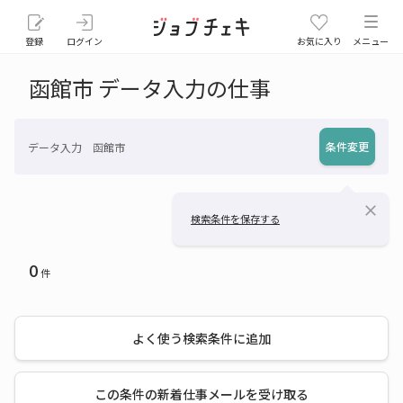
登録
ログイン
お気に入り
メニュー
函館市 データ入力の仕事
条件変更
データ入力 函館市
close
検索条件を保存する
0
件
よく使う検索条件に追加
この条件の新着仕事メールを受け取る