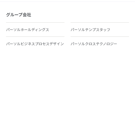
グループ会社
パーソルホールディングス
パーソルテンプスタッフ
パーソルビジネスプロセスデザイン
パーソルクロステクノロジー
パーソルキャリア
パーソルイノベーション
パーソル総合研究所
グループ会社一覧
個人向けサービス
人材派遣
テンプスタッフ
ジョブチェキ
ファンタブル