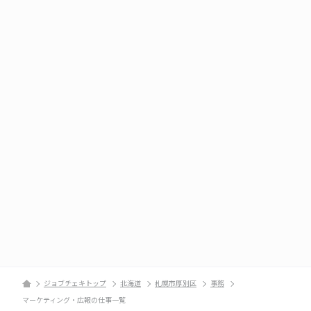
ジョブチェキトップ
北海道
札幌市厚別区
事務
マーケティング・広報の仕事一覧