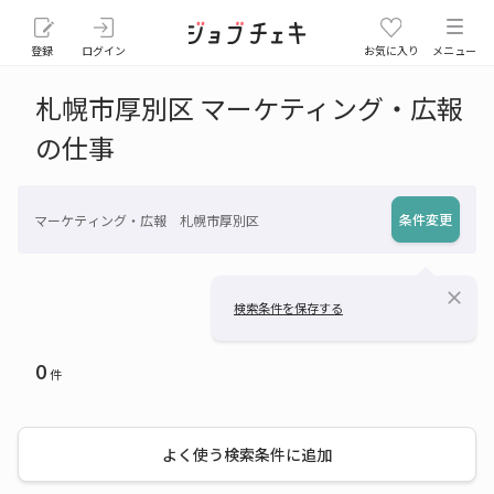
登録
ログイン
お気に入り
メニュー
札幌市厚別区 マーケティング・広報
の仕事
条件変更
マーケティング・広報 札幌市厚別区
close
検索条件を保存する
0
件
よく使う検索条件に追加