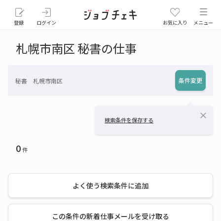
登録
ログイン
お気に入り
メニュー
札幌市南区 秘書の仕事
条件変更
秘書 札幌市南区
close
検索条件を保存する
0
件
よく使う検索条件に追加
この条件の新着仕事メールを受け取る