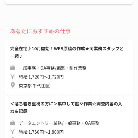
あなたにおすすめの仕事
完全在宅♪10月開始！WEB原稿の作成★同業務スタッフと
一緒♪
一般事務・OA事務/編集・制作業務
時給 1,720円～1,720円
東京都 千代田区
＜落ち着き重視の方に＞集中して黙々作業☆調査内容の入
力＆記録
データエントリー業務/一般事務・OA事務
時給 1,750円～1,800円