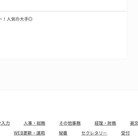
ート！人気の大手◎
タ入力
人事・総務
その他事務
経理・財務
英
WEB更新・運用
秘書
セクレタリー
受付