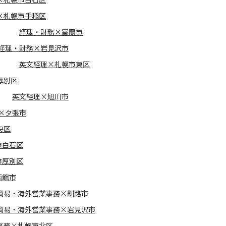
×札幌市手稲区
経理・財務×室蘭市
経理・財務×岩見沢市
英文経理×札幌市東区
厚別区
英文経理×旭川市
×夕張市
央区
市白石区
市厚別区
函館市
貿易・海外営業事務×釧路市
貿易・海外営業事務×岩見沢市
事務×札幌市北区