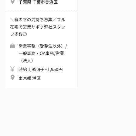
千葉県 千葉市美浜区
＼縁の下の力持ち募集／フル
在宅で営業サポ♪弊社スタッ
フ多数◎
営業事務（受発注以外）/
一般事務・OA事務/営業
（法人）
時給 1,950円～1,950円
東京都 港区