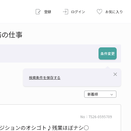
登録
ログイン
お気に入り
務の仕事
条件変更
close
検索条件を保存する
新着順
No：TS26-0595709
ポジションのオシゴト♪残業ほぼナシ○