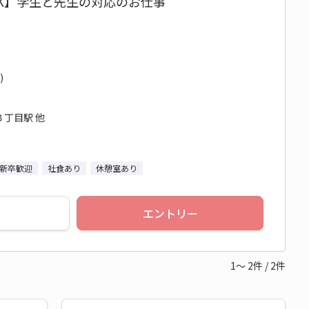
OK】学生と先生の対応のお仕事
)
３丁目駅 他
新卒歓迎
社食あり
休憩室あり
エントリー
1～
2
件
/
2
件