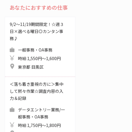
あなたにおすすめの仕事
9/2～11/19期間限定！☆週３
日×選べる曜日◎カンタン事
務♪
一般事務・OA事務
時給 1,550円～1,600円
東京都 目黒区
＜落ち着き重視の方に＞集中
して黙々作業☆調査内容の入
力＆記録
データエントリー業務/一
般事務・OA事務
時給 1,750円～1,800円