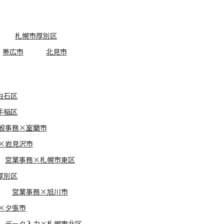
札幌市厚別区
帯広市
北見市
白石区
手稲区
般事務×室蘭市
×岩見沢市
営業事務×札幌市東区
厚別区
営業事務×旭川市
×夕張市
データ入力×札幌市北区