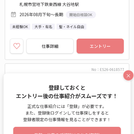
札幌市営地下鉄東西線 大谷地駅
2026年08月下旬～長期
開始日相談OK
未経験OK
大手・有名
髪・ネイル自由
仕事詳細
エントリー
No：ES26-0618577
×
派遣
登録しておくと
9月★研修あり♪大手Gr＜問合わせ対応☆1500
エントリー後の仕事紹介がスムーズです！
円＞＠南郷７丁目
正式な仕事紹介には「登録」が必要です。
テレマーケティング業務（受信） / 一般事務・OA事務
また、登録後ログインして仕事探しをすると
登録者限定の仕事情報を見ることができます！
時給 1,500円～1,500円
月収例 240,000円