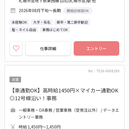
札幌市営地下鉄東西線 白石(札幌市営)駅 他
2026年08月下旬～長期
開始日相談OK
未経験OK
大手・有名
新卒・第二新卒歓迎
髪・ネイル自由
事務はじめてOK
仕事詳細
エントリー
No：TS26-0608289
派遣
【車通勤OK】高時給1450円×マイカー通勤OK
◎12号線沿い！事務
一般事務・OA事務 / 営業事務（受発注以外） / データエ
ントリー業務
時給 1,450円～1,450円