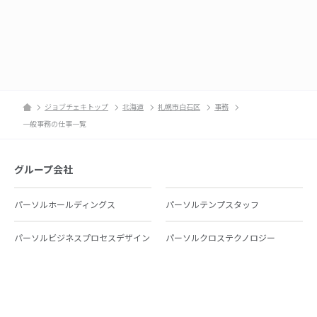
ジョブチェキトップ
北海道
札幌市白石区
事務
一般事務の仕事一覧
グループ会社
パーソルホールディングス
パーソルテンプスタッフ
パーソルビジネスプロセスデザイン
パーソルクロステクノロジー
パーソルキャリア
パーソルイノベーション
パーソル総合研究所