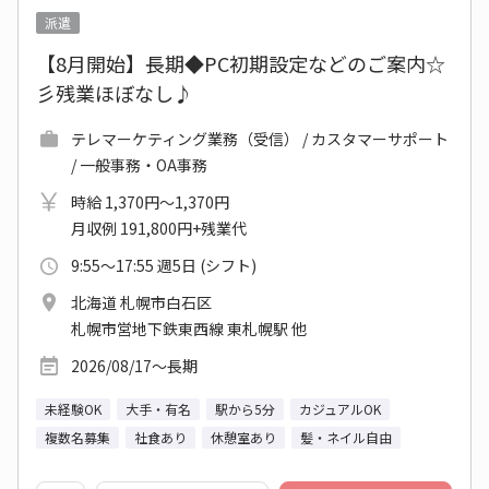
派遣
【8月開始】長期◆PC初期設定などのご案内☆
彡残業ほぼなし♪
テレマーケティング業務（受信） / カスタマーサポート
/ 一般事務・OA事務
時給 1,370円～1,370円
月収例 191,800円+残業代
9:55～17:55 週5日 (シフト)
北海道 札幌市白石区
札幌市営地下鉄東西線 東札幌駅 他
2026/08/17～長期
未経験OK
大手・有名
駅から5分
カジュアルOK
複数名募集
社食あり
休憩室あり
髪・ネイル自由