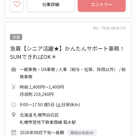
仕事詳細
エントリー
No：TS26-0626735
派遣
急募【シニア活躍★】かんたんサポート事務！
SUMできればOK＊
一般事務・OA事務 / 人事（給与・社保、採用以外） / 総
務事務
時給 1,400円～1,400円
月収例 219,240円
9:00～17:50 週5日 (土日祝休み)
北海道 札幌市白石区
札幌市営地下鉄東西線 菊水駅
2026年08月下旬～長期
開始日相談OK