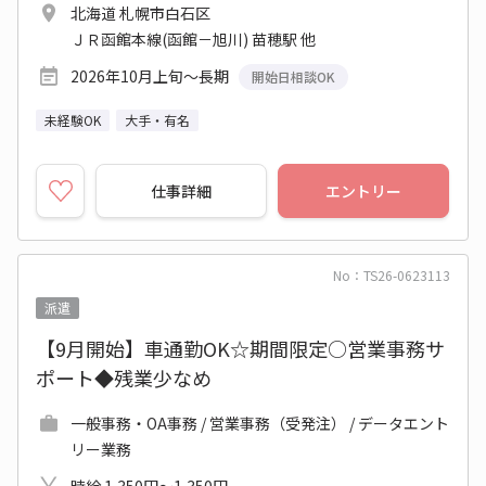
北海道 札幌市白石区
ＪＲ函館本線(函館－旭川) 苗穂駅 他
2026年10月上旬～長期
開始日相談OK
未経験OK
大手・有名
仕事詳細
エントリー
No：TS26-0623113
派遣
【9月開始】車通勤OK☆期間限定○営業事務サ
ポート◆残業少なめ
一般事務・OA事務 / 営業事務（受発注） / データエント
リー業務