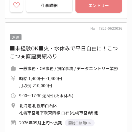
仕事詳細
エントリー
No：TS26-0623036
派遣
■未経験OK■火・水休みで平日自由に！こつ
こつ★直雇実績あり
一般事務・OA事務 / 損保事務 / データエントリー業務
時給 1,400円～1,400円
月収例 210,000円
9:00～17:30 週5日 (火水休み)
北海道 札幌市白石区
札幌市営地下鉄東西線 白石(札幌市営)駅 他
2026年09月上旬～長期
開始日相談OK