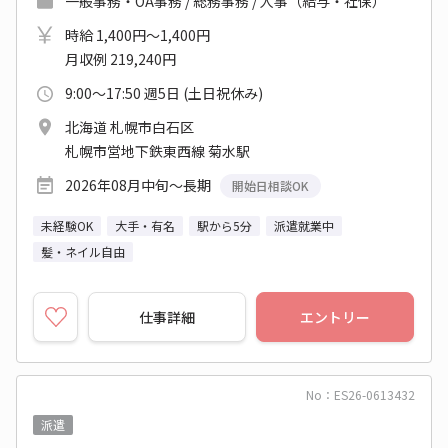
一般事務・OA事務 / 総務事務 / 人事（給与・社保）
時給 1,400円～1,400円
月収例 219,240円
9:00～17:50 週5日 (土日祝休み)
北海道 札幌市白石区
札幌市営地下鉄東西線 菊水駅
2026年08月中旬～長期
開始日相談OK
未経験OK
大手・有名
駅から5分
派遣就業中
髪・ネイル自由
仕事詳細
エントリー
No：ES26-0613432
派遣