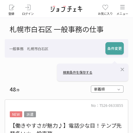
登録
ログイン
お気に入り
メニュー
札幌市白石区 一般事務の仕事
条件変更
一般事務 札幌市白石区
close
検索条件を保存する
48
新着順
件
No：TS26-0633855
NEW
派遣
【働きやすさが魅力♪】電話少な目！テンプ先