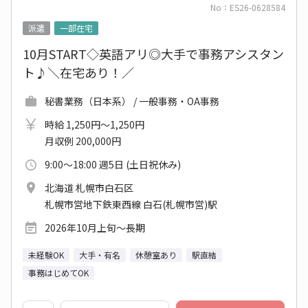
No：ES26-0628584
派遣
一部在宅
10月START◇英語アリ◎大手で事務アシスタン
ト♪＼在宅あり！／
秘書業務（日本系） / 一般事務・OA事務
時給 1,250円～1,250円
月収例 200,000円
9:00～18:00 週5日 (土日祝休み)
北海道 札幌市白石区
札幌市営地下鉄東西線 白石(札幌市営)駅
2026年10月上旬～長期
未経験OK
大手・有名
休憩室あり
駅直結
事務はじめてOK