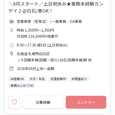
＼9月スタート／土日祝休み★事務未経験カン
ゲイ♪@白石/車OK！
営業事務（受発注） / 一般事務・OA事務
時給 1,350円～1,350円
月収例 216,000円+残業代
8:30～17:30 週5日 (土日祝休み)
北海道 札幌市白石区
ＪＲ函館本線(函館－旭川) 白石(函館本線)駅 他
2026年09月上旬～長期
未経験OK
大手・有名
派遣就業中
休憩室あり
事務はじめてOK
仕事詳細
エントリー