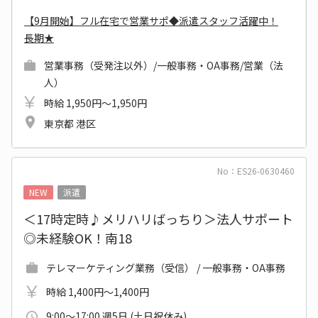
【9月開始】フル在宅で営業サポ◆派遣スタッフ活躍中！
長期★
営業事務（受発注以外）/一般事務・OA事務/営業（法
人）
時給 1,950円～1,950円
東京都 港区
No：ES26-0630460
NEW
派遣
＜17時定時♪メリハリばっちり＞法人サポート
◎未経験OK！南18
テレマーケティング業務（受信） / 一般事務・OA事務
時給 1,400円～1,400円
9:00～17:00 週5日 (土日祝休み)