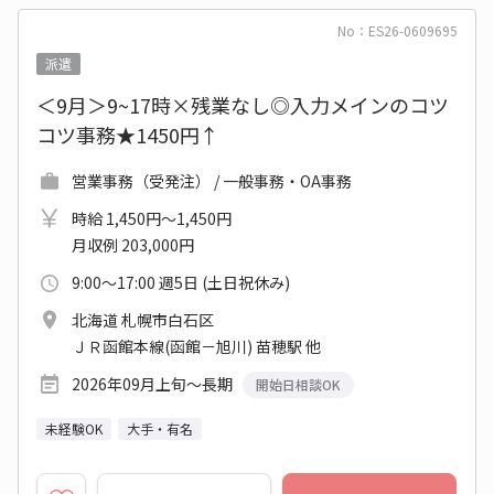
No：ES26-0609695
派遣
＜9月＞9~17時×残業なし◎入力メインのコツ
コツ事務★1450円↑
営業事務（受発注） / 一般事務・OA事務
時給 1,450円～1,450円
月収例 203,000円
9:00～17:00 週5日 (土日祝休み)
北海道 札幌市白石区
ＪＲ函館本線(函館－旭川) 苗穂駅 他
2026年09月上旬～長期
開始日相談OK
未経験OK
大手・有名