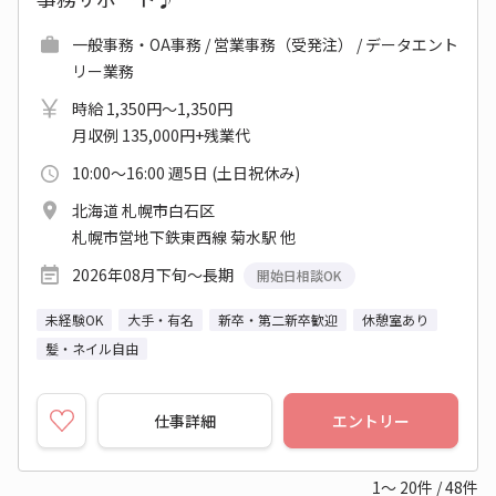
一般事務・OA事務 / 営業事務（受発注） / データエント
リー業務
時給 1,350円～1,350円
月収例 135,000円+残業代
10:00～16:00 週5日 (土日祝休み)
北海道 札幌市白石区
札幌市営地下鉄東西線 菊水駅 他
2026年08月下旬～長期
開始日相談OK
未経験OK
大手・有名
新卒・第二新卒歓迎
休憩室あり
髪・ネイル自由
仕事詳細
エントリー
1～
20
件
/
48
件