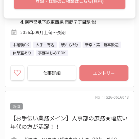
登録・仕事のご相談はこちら(無料)
8:45～18:05 週5日 (シフト)
北海道 札幌市白石区
札幌市営地下鉄東西線 南郷７丁目駅 他
2026年09月上旬～長期
未経験OK
大手・有名
駅から5分
新卒・第二新卒歓迎
休憩室あり
事務はじめてOK
仕事詳細
エントリー
No：TS26-0616048
派遣
【お手伝い業務メイン】人事部の庶務★幅広い
年代の方が活躍！！