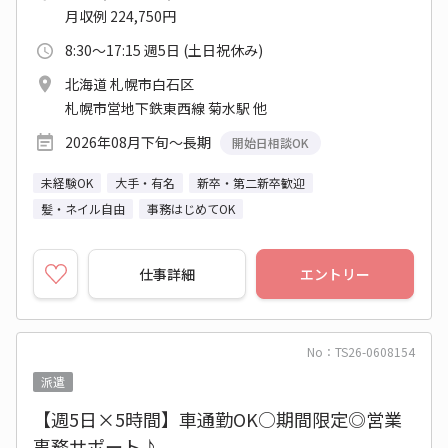
月収例 224,750円
8:30～17:15 週5日 (土日祝休み)
北海道 札幌市白石区
札幌市営地下鉄東西線 菊水駅 他
2026年08月下旬～長期
開始日相談OK
未経験OK
大手・有名
新卒・第二新卒歓迎
髪・ネイル自由
事務はじめてOK
仕事詳細
エントリー
No：TS26-0608154
派遣
【週5日×5時間】車通勤OK○期間限定◎営業
事務サポート♪