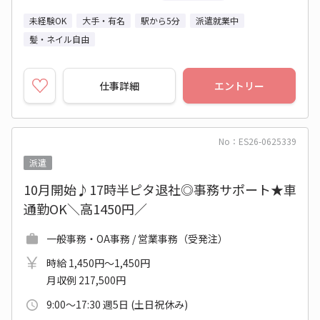
未経験OK
大手・有名
駅から5分
派遣就業中
髪・ネイル自由
仕事詳細
エントリー
No：ES26-0625339
派遣
10月開始♪17時半ピタ退社◎事務サポート★車
通勤OK＼高1450円／
一般事務・OA事務 / 営業事務（受発注）
時給 1,450円～1,450円
月収例 217,500円
9:00～17:30 週5日 (土日祝休み)