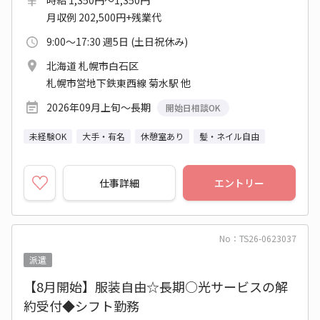
時給 1,350円～1,350円
月収例 202,500円+残業代
9:00～17:30 週5日 (土日祝休み)
北海道 札幌市白石区
札幌市営地下鉄東西線 菊水駅 他
2026年09月上旬～長期
開始日相談OK
未経験OK
大手・有名
休憩室あり
髪・ネイル自由
仕事詳細
エントリー
No：TS26-0623037
派遣
【8月開始】服装自由☆長期○光サービスの解
約受付◆シフト勤務