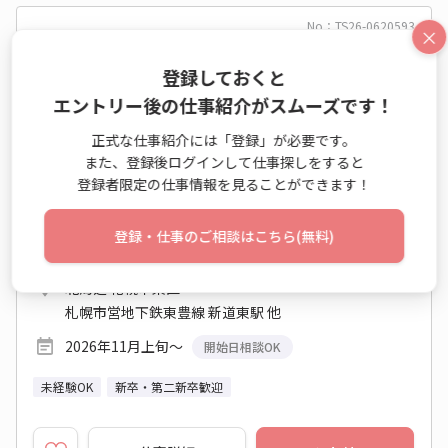
No：TS26-0620593
×
正社員
一部在宅
登録しておくと
【年収381~447万】年休123日☆サポート事務
エントリー後の仕事紹介がスムーズです！
○土日祝休み♪
正式な仕事紹介には「登録」が必要です。
また、登録後ログインして仕事探しをすると
営業事務（受発注以外） / 一般事務・OA事務
登録者限定の仕事情報を見ることができます！
年収 381万円～447万円
月収例 254,000円～298,000円+残業代
登録・仕事のご相談はこちら(無料)
9:00～18:00 週5日 (土日祝休み)
北海道 札幌市東区
札幌市営地下鉄東豊線 新道東駅 他
2026年11月上旬～
開始日相談OK
未経験OK
新卒・第二新卒歓迎