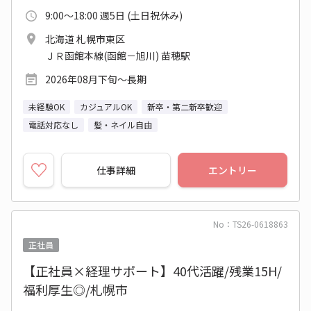
9:00～18:00 週5日 (土日祝休み)
北海道 札幌市東区
ＪＲ函館本線(函館－旭川) 苗穂駅
2026年08月下旬～長期
未経験OK
カジュアルOK
新卒・第二新卒歓迎
電話対応なし
髪・ネイル自由
仕事詳細
エントリー
No：TS26-0618863
正社員
【正社員×経理サポート】40代活躍/残業15H/
福利厚生◎/札幌市