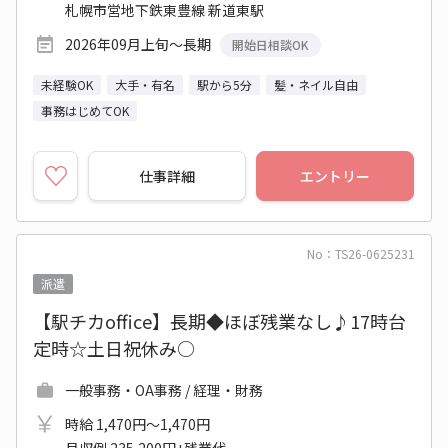
札幌市営地下鉄東豊線 新道東駅
2026年09月上旬～長期
開始日相談OK
未経験OK
大手・有名
駅から5分
髪・ネイル自由
事務はじめてOK
仕事詳細
エントリー
No：TS26-0625231
派遣
【駅チカoffice】長期◆ほぼ残業なし♪17時台
定時☆土日祝休み○
一般事務・OA事務 / 経理・財務
時給 1,470円～1,470円