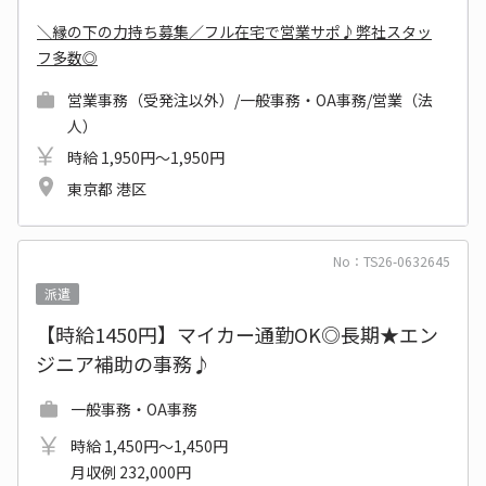
＼縁の下の力持ち募集／フル在宅で営業サポ♪弊社スタッ
フ多数◎
営業事務（受発注以外）/一般事務・OA事務/営業（法
人）
時給 1,950円～1,950円
東京都 港区
No：TS26-0632645
派遣
【時給1450円】マイカー通勤OK◎長期★エン
ジニア補助の事務♪
一般事務・OA事務
時給 1,450円～1,450円
月収例 232,000円