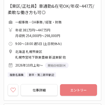
【東区/正社員】車通勤&在宅OK/年収~447万/
柔軟な働き方も可◎
一般事務・OA事務 / 経理・財務
年収 381万円～447万円
月収例 254,000円～298,000円
9:00～18:00 週5日 (土日祝休み)
北海道 札幌市東区
札幌市営地下鉄東豊線 新道東駅 他
2026年10月上旬～
開始日相談OK
複数名募集
新卒・第二新卒歓迎
仕事詳細
エントリー