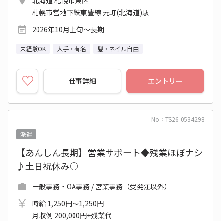
北海道 札幌市東区
札幌市営地下鉄東豊線 元町(北海道)駅
2026年10月上旬～長期
未経験OK
大手・有名
髪・ネイル自由
仕事詳細
エントリー
No：TS26-0534298
派遣
【あんしん長期】営業サポート◆残業ほぼナシ
♪土日祝休み○
一般事務・OA事務 / 営業事務（受発注以外）
時給 1,250円～1,250円
月収例 200,000円+残業代