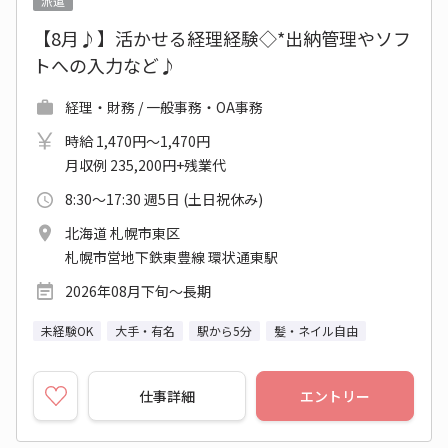
派遣
【8月♪】活かせる経理経験◇*出納管理やソフ
トへの入力など♪
経理・財務 / 一般事務・OA事務
時給 1,470円～1,470円
月収例 235,200円+残業代
8:30～17:30 週5日 (土日祝休み)
北海道 札幌市東区
札幌市営地下鉄東豊線 環状通東駅
2026年08月下旬～長期
未経験OK
大手・有名
駅から5分
髪・ネイル自由
仕事詳細
エントリー