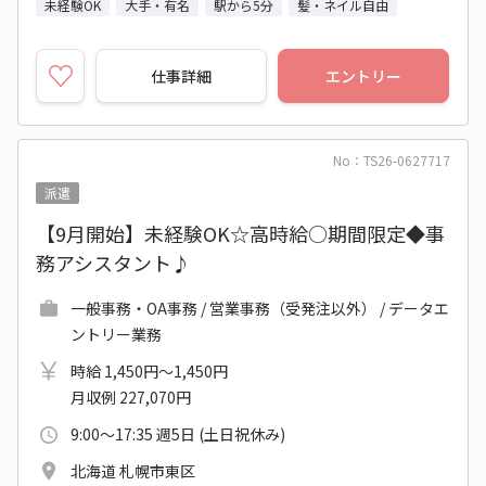
未経験OK
大手・有名
駅から5分
髪・ネイル自由
仕事詳細
エントリー
No：TS26-0627717
派遣
【9月開始】未経験OK☆高時給○期間限定◆事
務アシスタント♪
一般事務・OA事務 / 営業事務（受発注以外） / データエ
ントリー業務
時給 1,450円～1,450円
月収例 227,070円
9:00～17:35 週5日 (土日祝休み)
北海道 札幌市東区