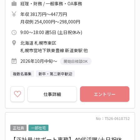
経理・財務 / 一般事務・OA事務
年収 381万円～447万円
月収例 254,000円～298,000円
9:00～18:00 週5日 (土日祝休み)
北海道 札幌市東区
札幌市営地下鉄東豊線 新道東駅 他
2026年10月中旬～
開始日相談OK
複数名募集
新卒・第二新卒歓迎
仕事詳細
エントリー
No：TS26-0618752
正社員
一部在宅
【正社員/サポート事務】40代活躍/土日祝休