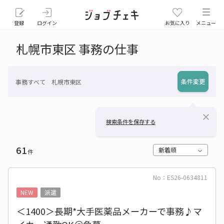
登録
ログイン
お気に入り
メニュー
札幌市東区 事務の仕事
条件変更
事務すべて 札幌市東区
close
検索条件を保存する
61
新着順
件
No：ES26-0634811
NEW
派遣
＜1400＞長期*大手医薬品メーカーで事務♪マ