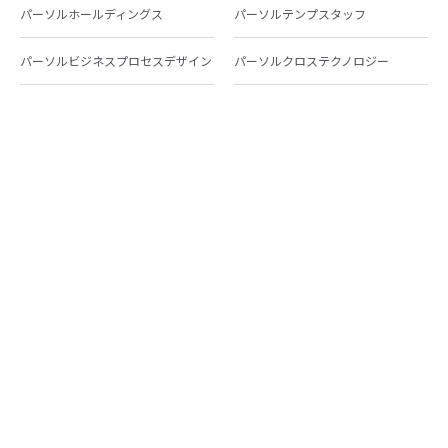
パーソルホールディングス
パーソルテンプスタッフ
パーソルビジネスプロセスデザイン
パーソルクロステクノロジー
パーソルキャリア
パーソルイノベーション
パーソル総合研究所
グループ会社一覧
個人向けサービス
人材派遣
テンプスタッフ
ジョブチェキ
ファンタブル
フレキシブルキャリア
Chall-edge
パーソルクロステクノロジー
転職・就職