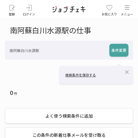
登録
ログイン
お気に入り
メニュー
南阿蘇白川水源駅の仕事
条件変更
南阿蘇白川水源駅
close
検索条件を保存する
0
件
よく使う検索条件に追加
この条件の新着仕事メールを受け取る