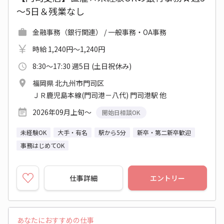
～5日＆残業なし
金融事務（銀行関連） / 一般事務・OA事務
時給 1,240円～1,240円
8:30～17:30 週5日 (土日祝休み)
福岡県 北九州市門司区
ＪＲ鹿児島本線(門司港－八代) 門司港駅 他
2026年09月上旬～
開始日相談OK
未経験OK
大手・有名
駅から5分
新卒・第二新卒歓迎
事務はじめてOK
仕事詳細
エントリー
あなたにおすすめの仕事