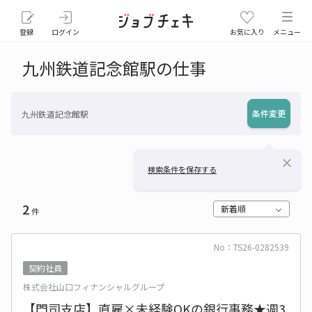
登録
ログイン
お気に入り
メニュー
九州鉄道記念館駅の仕事
条件変更
九州鉄道記念館駅
close
検索条件を保存する
2
新着順
件
No：TS26-0282539
契約社員
株式会社山口フィナンシャルグループ
【門司支店】直雇×未経験OKの銀行事務★週3