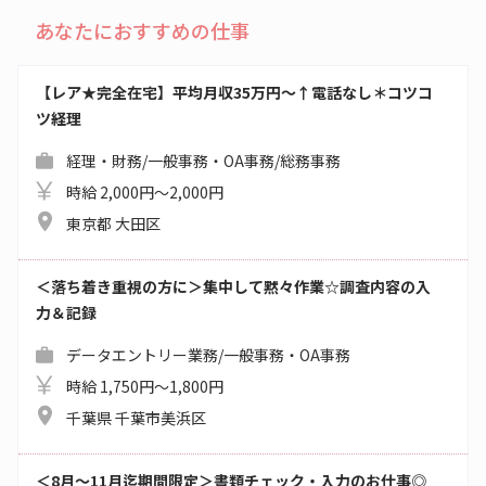
あなたにおすすめの仕事
【レア★完全在宅】平均月収35万円～↑電話なし＊コツコ
ツ経理
経理・財務/一般事務・OA事務/総務事務
時給 2,000円～2,000円
東京都 大田区
＜落ち着き重視の方に＞集中して黙々作業☆調査内容の入
力＆記録
データエントリー業務/一般事務・OA事務
時給 1,750円～1,800円
千葉県 千葉市美浜区
＜8月～11月迄期間限定＞書類チェック・入力のお仕事◎