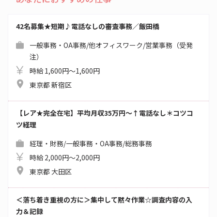
42名募集★短期♪電話なしの審査事務／飯田橋
一般事務・OA事務/他オフィスワーク/営業事務（受発
注）
時給 1,600円～1,600円
東京都 新宿区
【レア★完全在宅】平均月収35万円～↑電話なし＊コツコ
ツ経理
経理・財務/一般事務・OA事務/総務事務
時給 2,000円～2,000円
東京都 大田区
＜落ち着き重視の方に＞集中して黙々作業☆調査内容の入
力＆記録