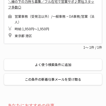
＼縁の下の力持ち募集／フル在宅で営業サポ♪弊社スタッ
フ多数◎
営業事務（受発注以外）/一般事務・OA事務/営業（法
人）
時給 1,950円～1,950円
東京都 港区
1～
1
件
/
1
件
よく使う検索条件に追加
この条件の新着仕事メールを受け取る
あなたにおすすめの仕事