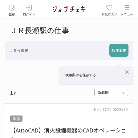
登録
ログイン
お気に入り
メニュー
ＪＲ長瀬駅の仕事
条件変更
ＪＲ長瀬駅
close
検索条件を保存する
1
新着順
件
No：TC26-0528785
派遣
【AutoCAD】消火設備機器のCADオペレーショ