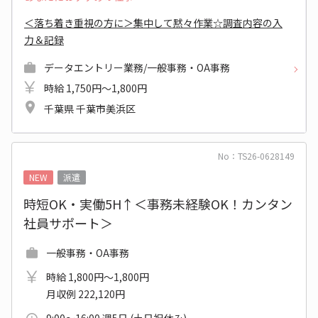
＜落ち着き重視の方に＞集中して黙々作業☆調査内容の入
力＆記録
データエントリー業務/一般事務・OA事務
時給 1,750円～1,800円
千葉県 千葉市美浜区
No：TS26-0628149
NEW
派遣
時短OK・実働5H↑＜事務未経験OK！カンタン
社員サポート＞
一般事務・OA事務
時給 1,800円～1,800円
月収例 222,120円