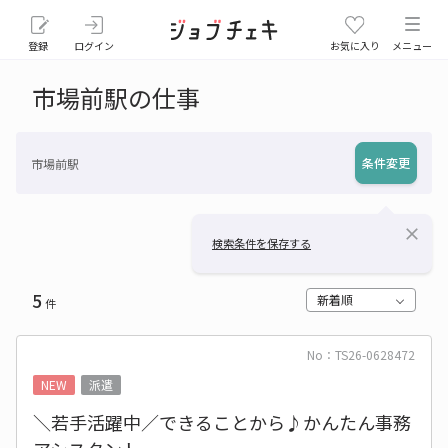
登録
ログイン
お気に入り
メニュー
市場前駅の仕事
条件変更
市場前駅
close
検索条件を保存する
5
新着順
件
No：TS26-0628472
NEW
派遣
＼若手活躍中／できることから♪かんたん事務