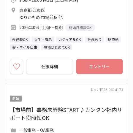
9:00～16:00 週5日 (土日祝休み)
東京都 江東区
ゆりかもめ 市場前駅 他
2026年09月上旬～長期
開始日相談OK
未経験OK
大手・有名
カジュアルOK
社食あり
駅直結
髪・ネイル自由
事務はじめてOK
仕事詳細
エントリー
No：TS26-0614173
派遣
【市場前】事務未経験START♪カンタン社内サ
ポート◎時短OK
一般事務・OA事務