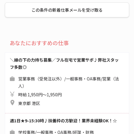
この条件の新着仕事メールを受け取る
あなたにおすすめの仕事
＼縁の下の力持ち募集／フル在宅で営業サポ♪弊社スタッ
フ多数◎
営業事務（受発注以外）/一般事務・OA事務/営業（法
人）
時給 1,950円～1,950円
東京都 港区
週1日★9-15:30時♪扶養枠の方歓迎！業界未経験OK！☆
学校事務/一般事務・OA事務/経理・財務