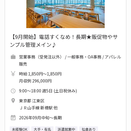
【9月開始】電話すくなめ！長期★販促物やサ
ンプル管理メイン♪
営業事務（受発注以外） / 一般事務・OA事務 / アパレル
販売
時給 1,850円～1,850円
月収例 296,000円
9:00～18:00 週5日 (土日祝休み)
東京都 江東区
ＪＲ山手線 新橋駅 他
2026年09月中旬～長期
未経験OK
大手・有名
派遣就業中
社食あり