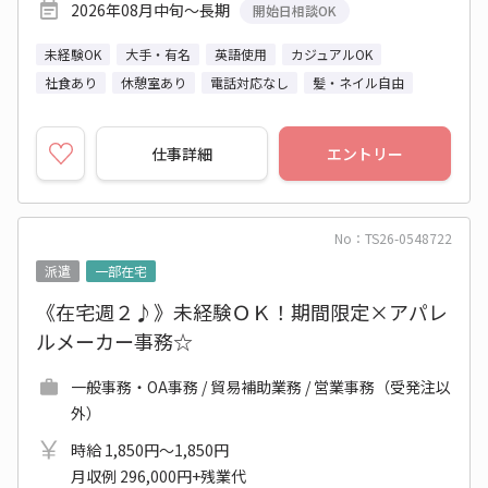
2026年08月中旬～長期
開始日相談OK
未経験OK
大手・有名
英語使用
カジュアルOK
社食あり
休憩室あり
電話対応なし
髪・ネイル自由
仕事詳細
エントリー
No：TS26-0548722
派遣
一部在宅
《在宅週２♪》未経験ＯＫ！期間限定×アパレ
ルメーカー事務☆
一般事務・OA事務 / 貿易補助業務 / 営業事務（受発注以
外）
時給 1,850円～1,850円
月収例 296,000円+残業代