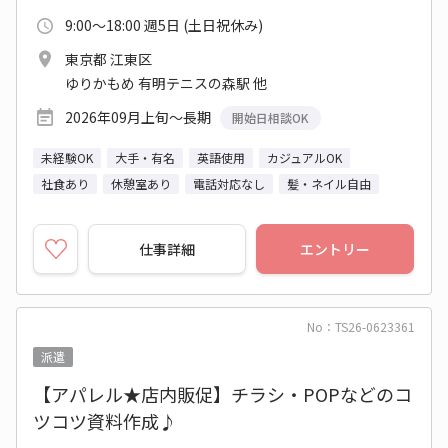
9:00～18:00 週5日 (土日祝休み)
東京都 江東区
ゆりかもめ 有明テニスの森駅 他
2026年09月上旬～長期
開始日相談OK
未経験OK
大手・有名
英語使用
カジュアルOK
社食あり
休憩室あり
電話対応なし
髪・ネイル自由
仕事詳細
エントリー
No：TS26-0623361
派遣
【アパレル★店内販促】チラシ・POPなどのコ
ツコツ資料作成♪