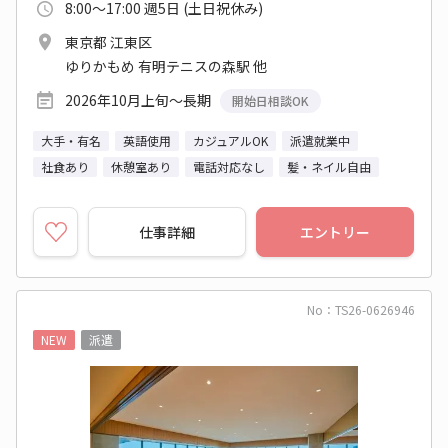
8:00～17:00 週5日 (土日祝休み)
東京都 江東区
ゆりかもめ 有明テニスの森駅 他
2026年10月上旬～長期
開始日相談OK
大手・有名
英語使用
カジュアルOK
派遣就業中
社食あり
休憩室あり
電話対応なし
髪・ネイル自由
仕事詳細
エントリー
No：TS26-0626946
NEW
派遣