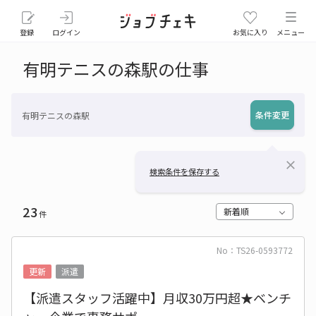
登録
ログイン
お気に入り
メニュー
有明テニスの森駅の仕事
条件変更
有明テニスの森駅
close
検索条件を保存する
23
新着順
件
No：TS26-0593772
更新
派遣
【派遣スタッフ活躍中】月収30万円超★ベンチ