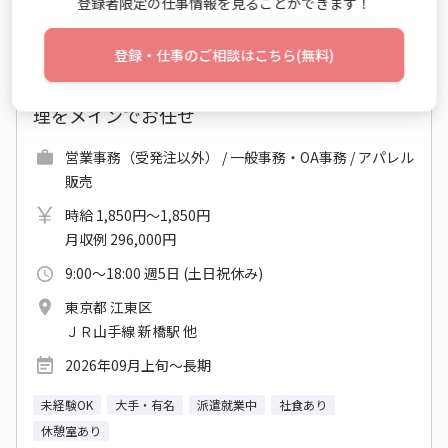
登録者限定の仕事情報を見ることができます！
登録・仕事のご相談はこちら(無料)
みんな知ってる♪超有名アパレル♪サンプル管
理をメインでお任せ
営業事務（受発注以外） / 一般事務・OA事務 / アパレル
販売
時給 1,850円～1,850円
月収例 296,000円
9:00～18:00 週5日 (土日祝休み)
東京都 江東区
ＪＲ山手線 新橋駅 他
2026年09月上旬～長期
未経験OK
大手・有名
派遣就業中
社食あり
休憩室あり