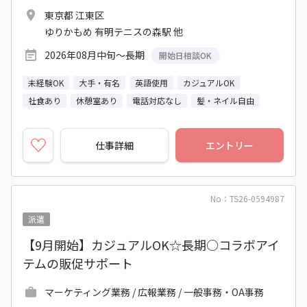
東京都 江東区
ゆりかもめ 有明テニスの森駅 他
2026年08月中旬～長期
開始日相談OK
未経験OK
大手・有名
英語使用
カジュアルOK
社食あり
休憩室あり
電話対応なし
髪・ネイル自由
仕事詳細
エントリー
No：TS26-0594987
派遣
【9月開始】カジュアルOK☆長期○コラボアイ
テムの販促サポート
マーケティング業務 / 広報業務 / 一般事務・OA事務