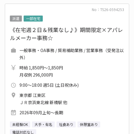
No：TS26-0594253
派遣
一部在宅
《在宅週２日＆残業なし♪》期間限定×アパレ
ルメーカー事務☆
一般事務・OA事務 / 貿易補助業務 / 営業事務（受発注以
外）
時給 1,850円～1,850円
月収例 296,000円
9:00～18:00 週5日 (土日祝休み)
東京都 江東区
ＪＲ京浜東北線 新橋駅 他
2026年09月上旬～長期
未経験OK
大手・有名
社食あり
休憩室あり
電話対応なし