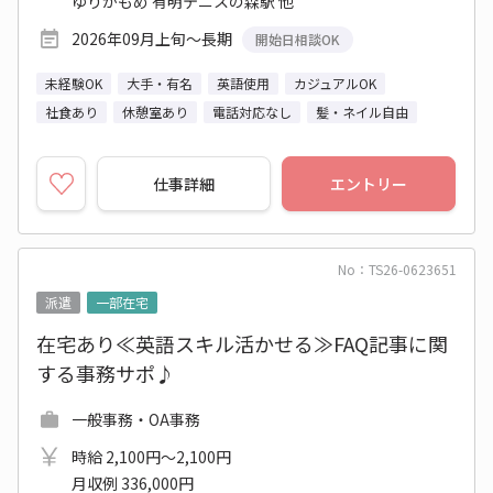
ゆりかもめ 有明テニスの森駅 他
2026年09月上旬～長期
開始日相談OK
未経験OK
大手・有名
英語使用
カジュアルOK
社食あり
休憩室あり
電話対応なし
髪・ネイル自由
仕事詳細
エントリー
No：TS26-0623651
派遣
一部在宅
在宅あり≪英語スキル活かせる≫FAQ記事に関
する事務サポ♪
一般事務・OA事務
時給 2,100円～2,100円
月収例 336,000円