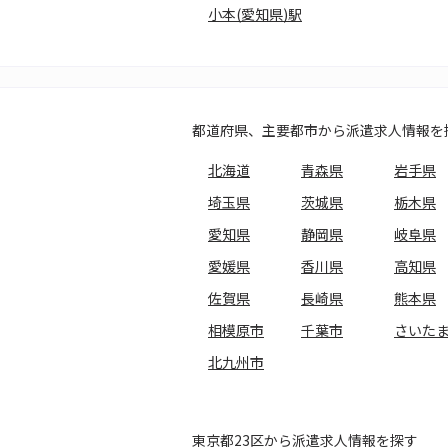
小本(愛知県)駅
都道府県、主要都市から派遣求人情報を
北海道
青森県
岩手県
埼玉県
茨城県
栃木県
愛知県
静岡県
岐阜県
愛媛県
香川県
高知県
佐賀県
長崎県
熊本県
相模原市
千葉市
さいた
北九州市
東京都23区から派遣求人情報を探す