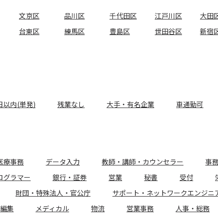
文京区
品川区
千代田区
江戸川区
大田
台東区
練馬区
豊島区
世田谷区
新宿
日以内(単発)
残業なし
大手・有名企業
車通勤可
医療事務
データ入力
教師・講師・カウンセラー
事
ログラマー
銀行・証券
営業
秘書
受付
財団・特殊法人・官公庁
サポート・ネットワークエンジニ
編集
メディカル
物流
営業事務
人事・総務