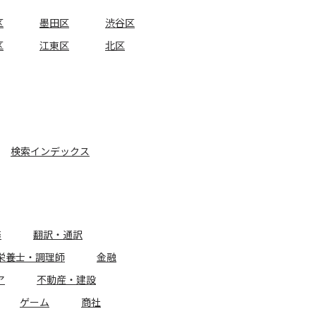
区
墨田区
渋谷区
区
江東区
北区
検索インデックス
務
翻訳・通訳
栄養士・調理師
金融
ア
不動産・建設
ゲーム
商社