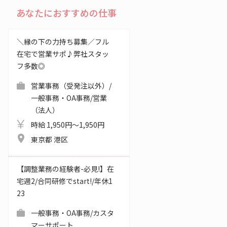
あなたにおすすめの仕事
＼縁の下の力持ち募集／フル
在宅で営業サポ♪弊社スタッ
フ多数◎
営業事務（受発注以外）/
一般事務・OA事務/営業
（法人）
時給 1,950円～1,950円
東京都 港区
【調整業務の経験者-必見!】在
宅週2/合同研修でstart!/年休1
23
一般事務・OA事務/カスタ
マーサポート