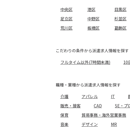
中央区
港区
目黒区
足立区
中野区
杉並区
荒川区
板橋区
葛飾区
こだわりの条件から派遣求人情報を探す
フルタイム以外(7時間未満)
10
職種・業種から派遣求人情報を探す
介護
アパレル
IT
販売・接客
CAD
SE・プ
保育
貿易事務・海外営業事務
音楽
デザイン
MR