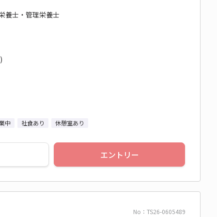
/ 栄養士・管理栄養士
)
業中
社食あり
休憩室あり
エントリー
No：TS26-0605489