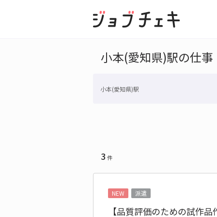
小本(愛知県)駅の仕事
小本(愛知県)駅
3
件
NEW
派遣
【品質評価のための試作品