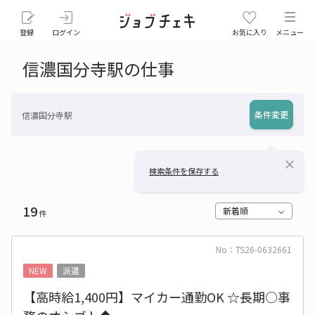
登録
ログイン
お気に入り
メニュー
信濃国分寺駅の仕事
条件変更
信濃国分寺駅
close
検索条件を保存する
19
新着順
件
No：TS26-0632661
NEW
派遣
【高時給1,400円】マイカー通勤OK ☆長期○事