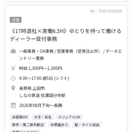
No：TS26-0541629
派遣
《17時退社×実働6.5H》ゆとりを持って働ける
ディーラー受付事務
一般事務・OA事務 / 営業事務（受発注以外） / データエ
ントリー業務
時給 1,300円～1,300円
9:30～17:00 週5日 (シフト)
長野県 上田市
しなの鉄道 信濃国分寺駅
2026年08月下旬～長期
未経験OK
大手・有名
カジュアルOK
新卒・第二新卒歓迎
休憩室あり
髪・ネイル自由