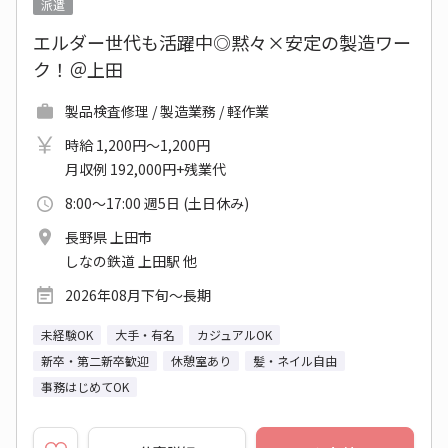
派遣
エルダー世代も活躍中◎黙々×安定の製造ワー
ク！＠上田
製品検査修理 / 製造業務 / 軽作業
時給 1,200円～1,200円
月収例 192,000円+残業代
8:00～17:00 週5日 (土日休み)
長野県 上田市
しなの鉄道 上田駅 他
2026年08月下旬～長期
未経験OK
大手・有名
カジュアルOK
新卒・第二新卒歓迎
休憩室あり
髪・ネイル自由
事務はじめてOK