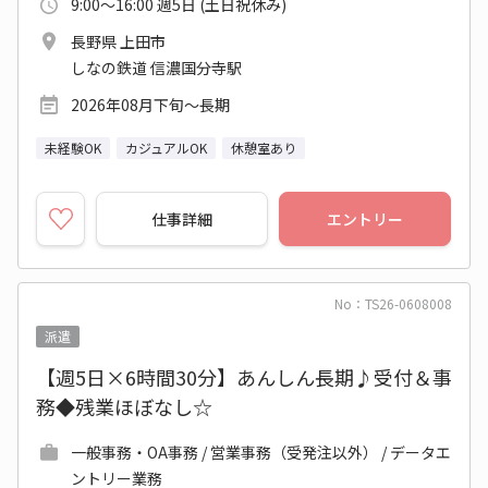
9:00～16:00 週5日 (土日祝休み)
長野県 上田市
しなの鉄道 信濃国分寺駅
2026年08月下旬～長期
未経験OK
カジュアルOK
休憩室あり
仕事詳細
エントリー
No：TS26-0608008
派遣
【週5日×6時間30分】あんしん長期♪受付＆事
務◆残業ほぼなし☆
一般事務・OA事務 / 営業事務（受発注以外） / データエ
ントリー業務