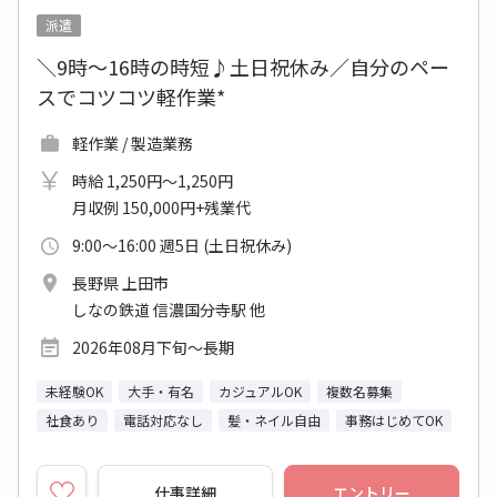
派遣
＼9時～16時の時短♪土日祝休み／自分のペー
スでコツコツ軽作業*
軽作業 / 製造業務
時給 1,250円～1,250円
月収例 150,000円+残業代
9:00～16:00 週5日 (土日祝休み)
長野県 上田市
しなの鉄道 信濃国分寺駅 他
2026年08月下旬～長期
未経験OK
大手・有名
カジュアルOK
複数名募集
社食あり
電話対応なし
髪・ネイル自由
事務はじめてOK
仕事詳細
エントリー