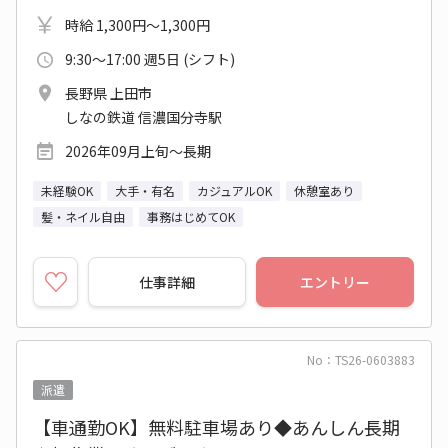
時給 1,300円～1,300円
9:30～17:00 週5日 (シフト)
長野県 上田市
しなの鉄道 信濃国分寺駅
2026年09月上旬～長期
未経験OK
大手・有名
カジュアルOK
休憩室あり
髪・ネイル自由
事務はじめてOK
仕事詳細
エントリー
No：TS26-0603883
派遣
【車通勤OK】無料駐車場あり◆あんしん長期