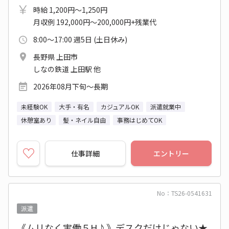
時給 1,200円～1,250円
月収例 192,000円～200,000円+残業代
8:00～17:00 週5日 (土日休み)
長野県 上田市
しなの鉄道 上田駅 他
2026年08月下旬～長期
未経験OK
大手・有名
カジュアルOK
派遣就業中
休憩室あり
髪・ネイル自由
事務はじめてOK
仕事詳細
エントリー
No：TS26-0541631
派遣
《ムリなく実働５H♪》デスクだけじゃない★