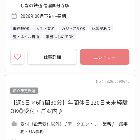
しなの鉄道 信濃国分寺駅
2026年08月下旬～長期
未経験OK
大手・有名
カジュアルOK
休憩室あり
髪・ネイル自由
事務はじめてOK
仕事詳細
エントリー
No：TS26-0599642
紹介予定派遣
【週5日×6時間30分】年間休日120日★未経験
OK◎受付・ご案内♪
受付（企業受付以外） / データエントリー業務 / 一般事
務・OA事務