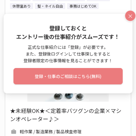
休憩室あり
髪・ネイル自由
事務はじめてOK
×
仕事詳細
エントリー
登録しておくと
エントリー後の仕事紹介がスムーズです！
正式な仕事紹介には「登録」が必要です。
No：TS26-0576627
また、登録後ログインして仕事探しをすると
派遣
登録者限定の仕事情報を見ることができます！
登録・仕事のご相談はこちら(無料)
★未経験OK★＜定着率バツグンの企業×マシ
ンオペレーター♪＞
軽作業 / 製造業務 / 製品検査修理