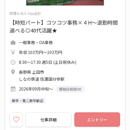
税理士法人小山会計
【時短パート】コツコツ事務×４H～退勤時間
選べる◎40代活躍★
一般事務・OA事務
年収 103万円～103万円
8:30～17:30 週5日 (土日祝休み)
長野県 上田市
しなの鉄道 信濃国分寺駅
2026年09月中旬～
開始日相談OK
新卒・第二新卒歓迎
仕事詳細
エントリー