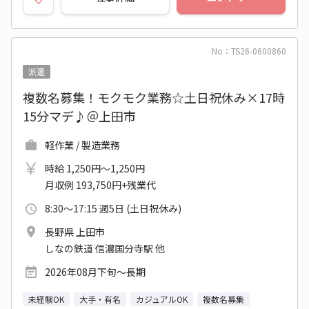
No：TS26-0600860
派遣
複数名募集！モクモク業務☆土日祝休み×17時
15分マデ♪＠上田市
軽作業 / 製造業務
時給 1,250円～1,250円
月収例 193,750円+残業代
8:30～17:15 週5日 (土日祝休み)
長野県 上田市
しなの鉄道 信濃国分寺駅 他
2026年08月下旬～長期
未経験OK
大手・有名
カジュアルOK
複数名募集