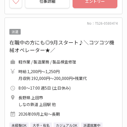
仕事詳細
エントリー
No：TS26-0580474
派遣
在職中の方にも◎9月スタート♪＼コツコツ機
械オペレーター★／
軽作業 / 製造業務 / 製品検査修理
時給 1,200円～1,250円
月収例 192,000円～200,000円+残業代
8:00～17:00 週5日 (土日休み)
長野県 上田市
しなの鉄道 上田駅 他
2026年09月上旬～長期
未経験OK
大手・有名
カジュアルOK
派遣就業中