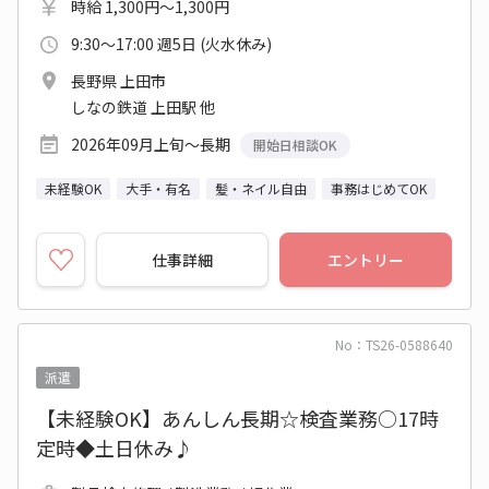
時給 1,300円～1,300円
9:30～17:00 週5日 (火水休み)
長野県 上田市
しなの鉄道 上田駅 他
2026年09月上旬～長期
開始日相談OK
未経験OK
大手・有名
髪・ネイル自由
事務はじめてOK
仕事詳細
エントリー
No：TS26-0588640
派遣
【未経験OK】あんしん長期☆検査業務○17時
定時◆土日休み♪