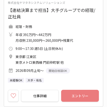
株式会社ヤマタネシステムソリューションズ
【連結決算まで担当】大手グループでの経理/
正社員
経理・財務
年収 391万円～442万円
月収例 230,000円～260,000円+残業代
9:00～17:30 週5日 (土日祝休み)
東京都 江東区
東京メトロ東西線 門前仲町駅 他
2026年09月上旬～
開始日相談OK
未経験OK
大手・有名
仕事詳細
エントリー