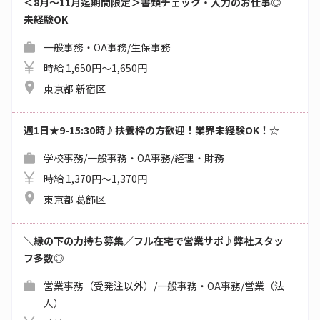
＜8月～11月迄期間限定＞書類チェック・入力のお仕事◎
未経験OK
一般事務・OA事務/生保事務
時給 1,650円～1,650円
東京都 新宿区
週1日★9-15:30時♪扶養枠の方歓迎！業界未経験OK！☆
学校事務/一般事務・OA事務/経理・財務
時給 1,370円～1,370円
東京都 葛飾区
＼縁の下の力持ち募集／フル在宅で営業サポ♪弊社スタッ
フ多数◎
営業事務（受発注以外）/一般事務・OA事務/営業（法
人）