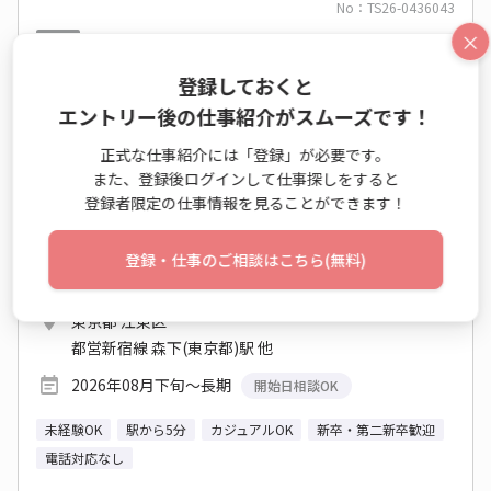
No：TS26-0436043
×
派遣
【AutoCAD×土木経験ある方★】下水道の図面
登録しておくと
修正♪残業なし
エントリー後の仕事紹介がスムーズです！
正式な仕事紹介には「登録」が必要です。
CAD操作業務（建築・土木系） / CAD操作業務 / 一般事
また、登録後ログインして仕事探しをすると
務・OA事務
登録者限定の仕事情報を見ることができます！
時給 1,900円～1,900円
月収例 228,000円
登録・仕事のご相談はこちら(無料)
9:00～16:00 週5日 (土日祝休み)
東京都 江東区
都営新宿線 森下(東京都)駅 他
2026年08月下旬～長期
開始日相談OK
未経験OK
駅から5分
カジュアルOK
新卒・第二新卒歓迎
電話対応なし