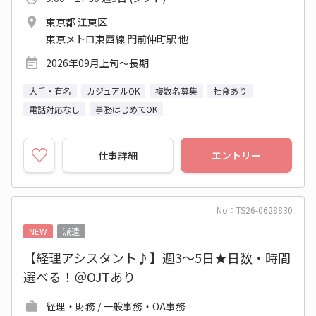
東京都 江東区
東京メトロ東西線 門前仲町駅 他
2026年09月上旬～長期
大手・有名
カジュアルOK
複数名募集
社食あり
電話対応なし
事務はじめてOK
仕事詳細
エントリー
No：TS26-0628830
NEW
派遣
【経理アシスタント♪】週3～5日★日数・時間
選べる！＠OJTあり
経理・財務 / 一般事務・OA事務