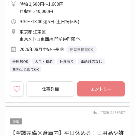
時給 1,600円～1,600円
月収例 240,000円
9:30～18:00 週5日 (土日祝休み)
東京都 江東区
東京メトロ東西線 門前仲町駅 他
2026年08月中旬～長期
開始日相談OK
未経験OK
大手・有名
社食あり
電話対応なし
事務はじめてOK
仕事詳細
エントリー
No：TS26-0589587
派遣
【空調完備×倉庫内】平日休める！日用品や雑