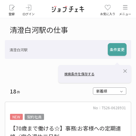
登録
ログイン
お気に入り
メニュー
清澄白河駅の仕事
条件変更
清澄白河駅
close
検索条件を保存する
18
新着順
件
No：TS26-0628931
NEW
契約社員
【70歳まで働ける☆】事務:お客様への定期連