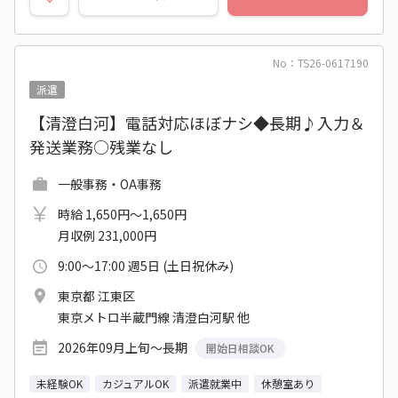
No：TS26-0617190
派遣
【清澄白河】電話対応ほぼナシ◆長期♪入力＆
発送業務○残業なし
一般事務・OA事務
時給 1,650円～1,650円
月収例 231,000円
9:00～17:00 週5日 (土日祝休み)
東京都 江東区
東京メトロ半蔵門線 清澄白河駅 他
2026年09月上旬～長期
開始日相談OK
未経験OK
カジュアルOK
派遣就業中
休憩室あり