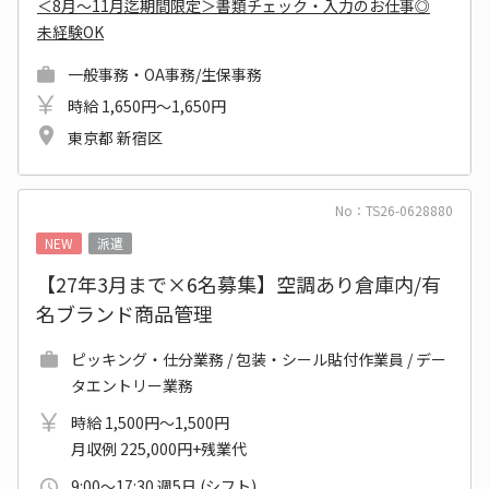
＜8月～11月迄期間限定＞書類チェック・入力のお仕事◎
未経験OK
一般事務・OA事務/生保事務
時給 1,650円～1,650円
東京都 新宿区
No：TS26-0628880
NEW
派遣
【27年3月まで×6名募集】空調あり倉庫内/有
名ブランド商品管理
ピッキング・仕分業務 / 包装・シール貼付作業員 / デー
タエントリー業務
時給 1,500円～1,500円
月収例 225,000円+残業代
9:00～17:30 週5日 (シフト)