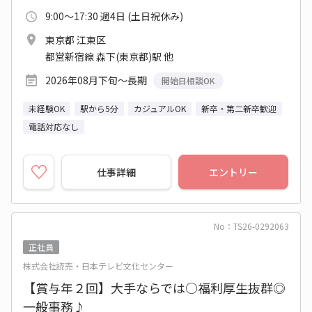
9:00～17:30 週4日 (土日祝休み)
東京都 江東区
都営新宿線 森下(東京都)駅 他
2026年08月下旬～長期
開始日相談OK
未経験OK
駅から5分
カジュアルOK
新卒・第二新卒歓迎
電話対応なし
仕事詳細
エントリー
No：TS26-0292063
正社員
株式会社読売・日本テレビ文化センター
【賞与年２回】大手ならでは○福利厚生抜群◎
一般事務♪