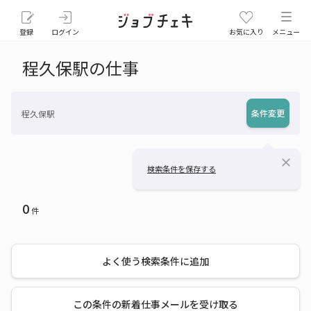
登録
ログイン
お気に入り
メニュー
程久保駅の仕事
条件変更
程久保駅
close
検索条件を保存する
0
件
よく使う検索条件に追加
この条件の新着仕事メールを受け取る