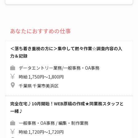
あなたにおすすめの仕事
＜落ち着き重視の方に＞集中して黙々作業☆調査内容の入
力＆記録
データエントリー業務/一般事務・OA事務
時給 1,750円～1,800円
千葉県 千葉市美浜区
完全在宅♪10月開始！WEB原稿の作成★同業務スタッフと
一緒♪
一般事務・OA事務 / 編集・制作業務
時給 1,720円～1,720円