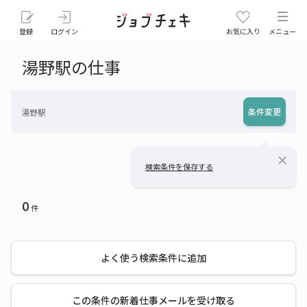
登録
ログイン
お気に入り
メニュー
湯野駅の仕事
条件変更
湯野駅
close
検索条件を保存する
0
件
よく使う検索条件に追加
この条件の新着仕事メールを受け取る