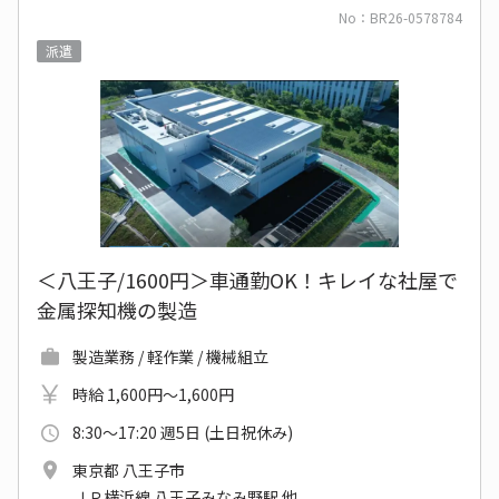
No：BR26-0578784
派遣
＜八王子/1600円＞車通勤OK！キレイな社屋で
金属探知機の製造
製造業務 / 軽作業 / 機械組立
時給 1,600円～1,600円
8:30～17:20 週5日 (土日祝休み)
東京都 八王子市
ＪＲ横浜線 八王子みなみ野駅 他