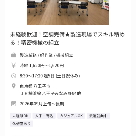
未経験歓迎！空調完備★製造現場でスキル積め
る！精密機械の組立
製造業務 / 軽作業 / 機械組立
時給 1,620円～1,620円
8:30～17:20 週5日 (土日祝休み)
東京都 八王子市
ＪＲ横浜線 八王子みなみ野駅 他
2026年09月上旬～長期
未経験OK
大手・有名
カジュアルOK
派遣就業中
休憩室あり