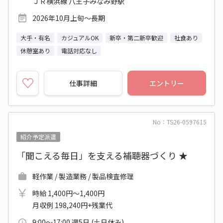
ＪＲ横浜線 八王子みなみ野駅
2026年10月上旬～長期
大手・有名
カジュアルOK
新卒・第二新卒歓迎
社食あり
休憩室あり
電話対応なし
仕事詳細
エントリー
No：TS26-0597615
紹介予定派遣
「聞こえる毎日」を支える補聴器づくり ★
軽作業 / 製造業務 / 製品検査修理
時給 1,400円～1,400円
月収例 198,240円+残業代
9:00～17:00 週5日 (土日休み)