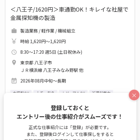
＜八王子/1620円＞車通勤OK！キレイな社屋で
金属探知機の製造
製造業務 / 軽作業 / 機械組立
時給 1,620円～1,620円
8:30～17:20 週5日 (土日祝休み)
東京都 八王子市
ＪＲ横浜線 八王子みなみ野駅 他
2026年08月中旬～長期
未経験OK
大手・有名
カジュアルOK
派遣就業中
×
休憩室あり
登録しておくと
エントリー後の仕事紹介がスムーズです！
仕事詳細
エントリー
正式な仕事紹介には「登録」が必要です。
また、登録後ログインして仕事探しをすると