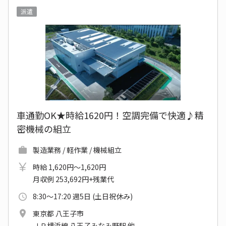
派遣
車通勤OK★時給1620円！空調完備で快適♪精
密機械の組立
製造業務 / 軽作業 / 機械組立
時給 1,620円～1,620円
月収例 253,692円+残業代
8:30～17:20 週5日 (土日祝休み)
東京都 八王子市
ＪＲ横浜線 八王子みなみ野駅 他