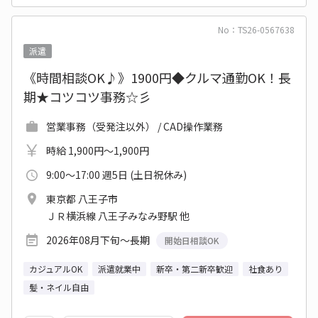
No：TS26-0567638
派遣
《時間相談OK♪》1900円◆クルマ通勤OK！長
期★コツコツ事務☆彡
営業事務（受発注以外） / CAD操作業務
時給 1,900円～1,900円
9:00～17:00 週5日 (土日祝休み)
東京都 八王子市
ＪＲ横浜線 八王子みなみ野駅 他
2026年08月下旬～長期
開始日相談OK
カジュアルOK
派遣就業中
新卒・第二新卒歓迎
社食あり
髪・ネイル自由