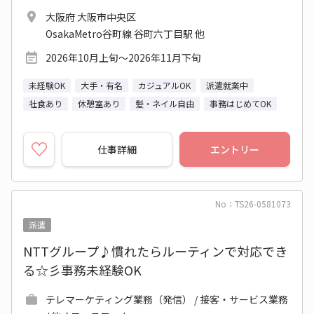
大阪府 大阪市中央区
OsakaMetro谷町線 谷町六丁目駅 他
2026年10月上旬～2026年11月下旬
未経験OK
大手・有名
カジュアルOK
派遣就業中
社食あり
休憩室あり
髪・ネイル自由
事務はじめてOK
仕事詳細
エントリー
No：TS26-0581073
派遣
NTTグループ♪慣れたらルーティンで対応でき
る☆彡事務未経験OK
テレマーケティング業務（発信） / 接客・サービス業務