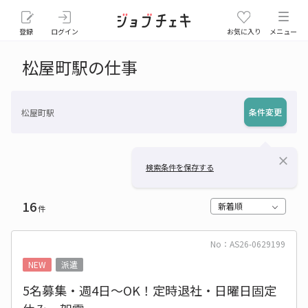
登録
ログイン
お気に入り
メニュー
松屋町駅の仕事
条件変更
松屋町駅
close
検索条件を保存する
16
新着順
件
No：AS26-0629199
NEW
派遣
5名募集・週4日～OK！定時退社・日曜日固定