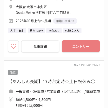
大阪府 大阪市中央区
OsakaMetro谷町線 谷町六丁目駅 他
2026年09月上旬～長期
開始日相談OK
大手・有名
駅から5分
社食あり
休憩室あり
仕事詳細
エントリー
No：TS26-0599477
派遣
【あんしん長期】17時台定時☆土日祝休み○
一般事務・OA事務 / 営業事務（受発注以外） / 購買業務
時給 1,500円～1,500円
月収例 225,000円