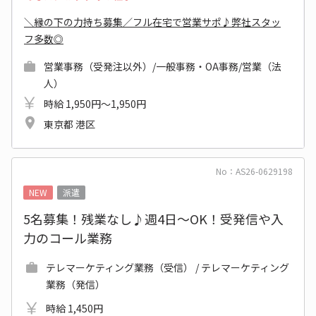
＼縁の下の力持ち募集／フル在宅で営業サポ♪弊社スタッ
フ多数◎
営業事務（受発注以外）/一般事務・OA事務/営業（法
人）
時給 1,950円～1,950円
東京都 港区
No：AS26-0629198
NEW
派遣
5名募集！残業なし♪週4日～OK！受発信や入
力のコール業務
テレマーケティング業務（受信） / テレマーケティング
業務（発信）
時給 1,450円