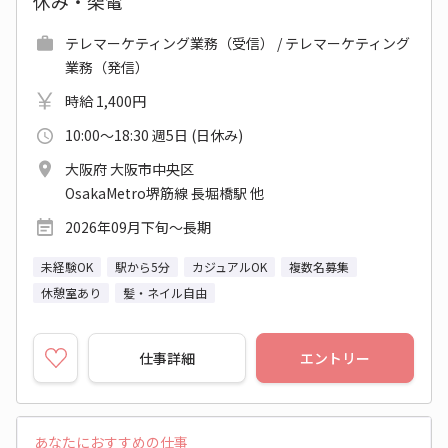
休み・架電
テレマーケティング業務（受信） / テレマーケティング
業務（発信）
時給 1,400円
10:00～18:30 週5日 (日休み)
大阪府 大阪市中央区
OsakaMetro堺筋線 長堀橋駅 他
2026年09月下旬～長期
未経験OK
駅から5分
カジュアルOK
複数名募集
休憩室あり
髪・ネイル自由
仕事詳細
エントリー
あなたにおすすめの仕事