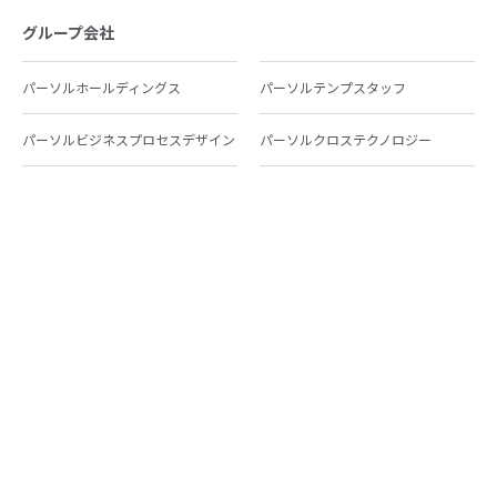
グループ会社
パーソルホールディングス
パーソルテンプスタッフ
パーソルビジネスプロセスデザイン
パーソルクロステクノロジー
パーソルキャリア
パーソルイノベーション
パーソル総合研究所
グループ会社一覧
個人向けサービス
人材派遣
テンプスタッフ
ジョブチェキ
ファンタブル