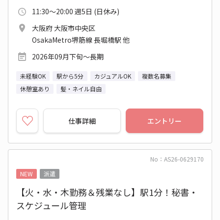
11:30～20:00 週5日 (日休み)
大阪府 大阪市中央区
OsakaMetro堺筋線 長堀橋駅 他
2026年09月下旬～長期
未経験OK
駅から5分
カジュアルOK
複数名募集
休憩室あり
髪・ネイル自由
仕事詳細
エントリー
No：AS26-0629170
NEW
派遣
【火・水・木勤務＆残業なし】駅1分！秘書・
スケジュール管理