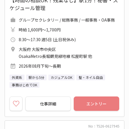
【時間の相談OK！残業なし】駅1分！秘書・ス
ケジュール管理
グループセクレタリー / 総務事務 / 一般事務・OA事務
時給 1,600円～1,700円
8:30～17:30 週5日 (土日祝休み)
大阪府 大阪市中央区
OsakaMetro長堀鶴見緑地線 松屋町駅 他
2026年08月下旬～長期
外資系
駅から5分
カジュアルOK
髪・ネイル自由
事務はじめてOK
仕事詳細
エントリー
No：TS26-0627945