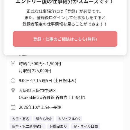
エントリー後の仕事紹介がスムーズです！
正式な仕事紹介には「登録」が必要です。
また、登録後ログインして仕事探しをすると
登録者限定の仕事情報を見ることができます！
＼グミが人気★製菓メーカー／営業事務サポ♪
谷六
登録・仕事のご相談はこちら(無料)
営業事務（受発注以外） / 購買業務 / データエントリー
業務
時給 1,500円～1,500円
月収例 225,000円
9:00～17:15 週5日 (土日祝休み)
大阪府 大阪市中央区
OsakaMetro谷町線 谷町六丁目駅 他
2026年10月上旬～長期
大手・有名
駅から5分
カジュアルOK
新卒・第二新卒歓迎
休憩室あり
髪・ネイル自由