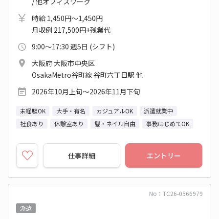
/ 他オフィスワーク
時給 1,450円～1,450円
月収例 217,500円+残業代
9:00～17:30 週5日 (シフト)
大阪府 大阪市中央区
OsakaMetro谷町線 谷町六丁目駅 他
2026年10月上旬～2026年11月下旬
未経験OK
大手・有名
カジュアルOK
派遣就業中
社食あり
休憩室あり
髪・ネイル自由
事務はじめてOK
仕事詳細
エントリー
No：TC26-0566979
派遣