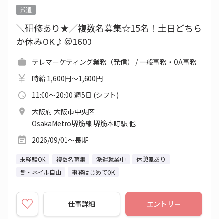
派遣
＼研修あり★／複数名募集☆15名！土日どちら
か休みOK♪＠1600
テレマーケティング業務（発信） / 一般事務・OA事務
時給 1,600円～1,600円
11:00～20:00 週5日 (シフト)
大阪府 大阪市中央区
OsakaMetro堺筋線 堺筋本町駅 他
2026/09/01～長期
未経験OK
複数名募集
派遣就業中
休憩室あり
髪・ネイル自由
事務はじめてOK
仕事詳細
エントリー