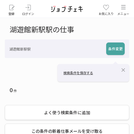
登録
ログイン
お気に入り
メニュー
湖遊館新駅駅の仕事
条件変更
湖遊館新駅駅
close
検索条件を保存する
0
件
よく使う検索条件に追加
この条件の新着仕事メールを受け取る