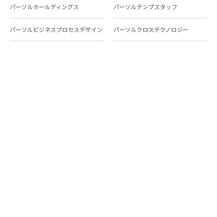
パーソルホールディングス
パーソルテンプスタッフ
パーソルビジネスプロセスデザイン
パーソルクロステクノロジー
パーソルキャリア
パーソルイノベーション
パーソル総合研究所
グループ会社一覧
個人向けサービス
人材派遣
テンプスタッフ
ジョブチェキ
ファンタブル
フレキシブルキャリア
Chall-edge
パーソルクロステクノロジー
転職・就職