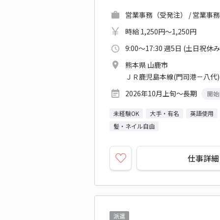
営業事務（受発注） / 営業事
時給 1,250円～1,250円
9:00～17:30 週5日 (土日祝休み
熊本県 山鹿市
ＪＲ鹿児島本線(門司港－八代)
2026年10月上旬～長期
開始
未経験OK
大手・有名
英語使用
髪・ネイル自由
仕事詳細
派遣