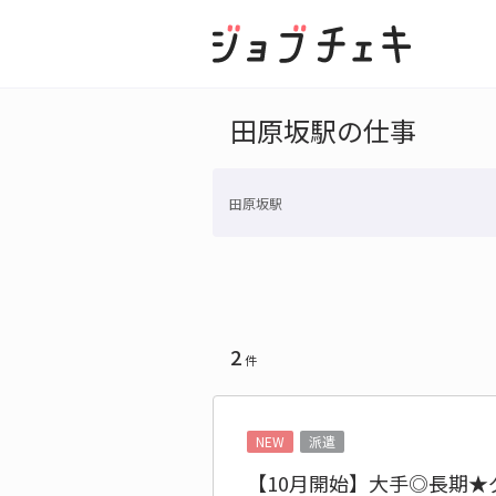
田原坂駅の仕事
田原坂駅
2
件
NEW
派遣
【10月開始】大手◎長期