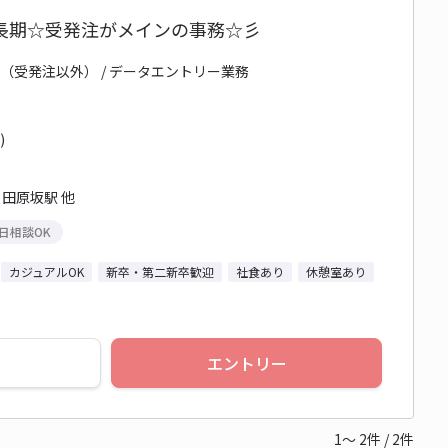
長期☆受発注がメインの事務☆彡
務（受発注以外） / データエントリー業務
)
 田原坂駅 他
日相談OK
カジュアルOK
新卒・第二新卒歓迎
社食あり
休憩室あり
エントリー
1～
2
件
/
2
件