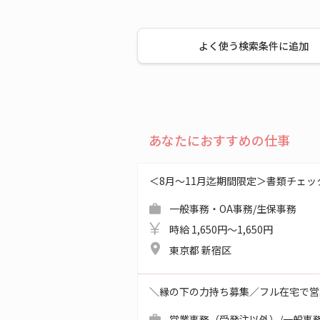
よく使う検索条件に追加
あなたにおすすめの仕事
＜8月～11月迄期間限定＞書類チェッ
一般事務・OA事務/生保事務
時給 1,650円～1,650円
東京都 新宿区
＼縁の下の力持ち募集／フル在宅で営
営業事務（受発注以外）/一般事務