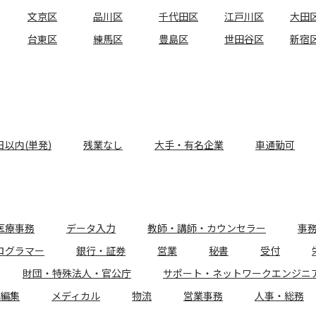
文京区
品川区
千代田区
江戸川区
大田
台東区
練馬区
豊島区
世田谷区
新宿
日以内(単発)
残業なし
大手・有名企業
車通勤可
医療事務
データ入力
教師・講師・カウンセラー
事
ログラマー
銀行・証券
営業
秘書
受付
財団・特殊法人・官公庁
サポート・ネットワークエンジニ
編集
メディカル
物流
営業事務
人事・総務