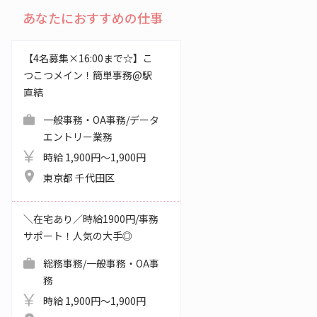
あなたにおすすめの仕事
【4名募集×16:00まで☆】こ
つこつメイン！簡単事務@駅
直結
一般事務・OA事務/データ
エントリー業務
時給 1,900円～1,900円
東京都 千代田区
＼在宅あり／時給1900円/事務
サポート！人気の大手◎
総務事務/一般事務・OA事
務
時給 1,900円～1,900円