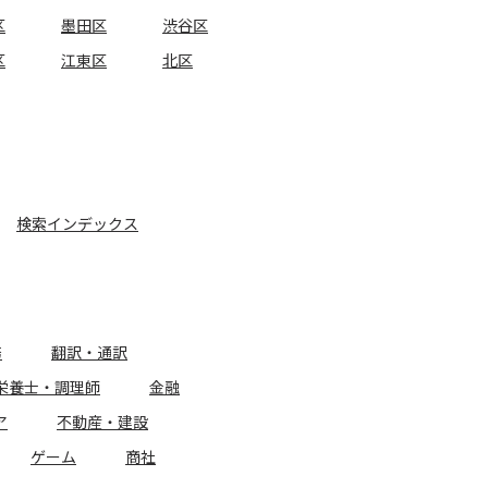
区
墨田区
渋谷区
区
江東区
北区
検索インデックス
務
翻訳・通訳
栄養士・調理師
金融
ア
不動産・建設
ゲーム
商社