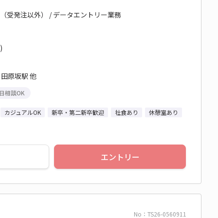
務（受発注以外） / データエントリー業務
)
 田原坂駅 他
日相談OK
カジュアルOK
新卒・第二新卒歓迎
社食あり
休憩室あり
エントリー
No：TS26-0560911