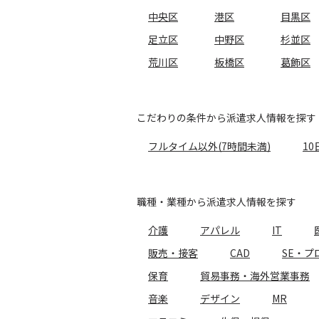
中央区
港区
目黒区
足立区
中野区
杉並区
荒川区
板橋区
葛飾区
こだわりの条件から派遣求人情報を探す
フルタイム以外(7時間未満)
10
職種・業種から派遣求人情報を探す
介護
アパレル
IT
販売・接客
CAD
SE・プ
保育
貿易事務・海外営業事務
音楽
デザイン
MR