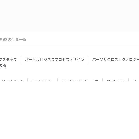
県)駅の仕事一覧
プスタッフ
パーソルビジネスプロセスデザイン
パーソルクロステクノロジ
究所
ジョブチェキ
ファンタブル
フレキシブルキャリア
Chall-edge
パ
ティブエージェント
BRS
ミイダス
dodaチャレンジ
doda X
フル
ミラトレ
Neuro Dive
HiPro
ワークスイッチコンサルティング
HITO-Manager
MITERAS
ポスタス
StepBase