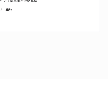
つメイン！簡単事務@駅直結
リー業務