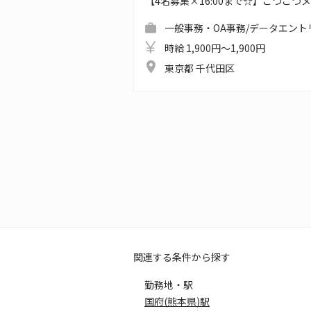
【4名募集×16:00まで☆】こつこ
一般事務・OA事務/データエント
時給 1,900円～1,900円
東京都 千代田区
関連する条件から探す
勤務地・駅
国府(熊本県)駅