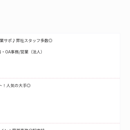
業サポ♪弊社スタッフ多数◎
・OA事務/営業（法人）
ート！人気の大手◎