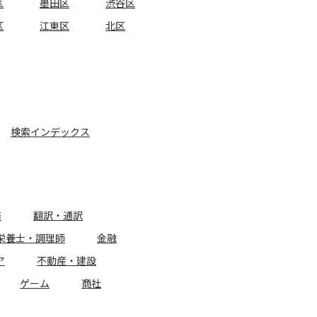
区
墨田区
渋谷区
区
江東区
北区
検索インデックス
務
翻訳・通訳
栄養士・調理師
金融
ア
不動産・建設
ゲーム
商社