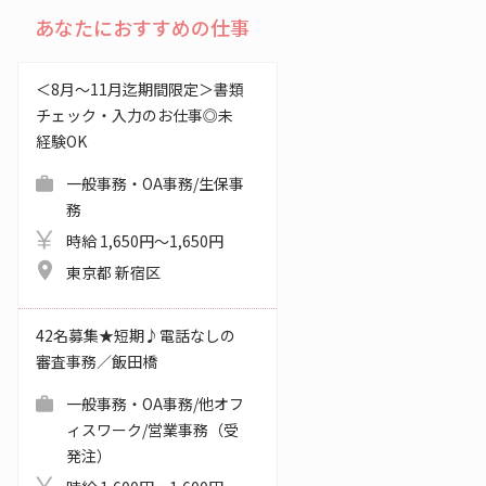
あなたにおすすめの仕事
＜8月～11月迄期間限定＞書類
チェック・入力のお仕事◎未
経験OK
一般事務・OA事務/生保事
務
時給 1,650円～1,650円
東京都 新宿区
42名募集★短期♪電話なしの
審査事務／飯田橋
一般事務・OA事務/他オフ
ィスワーク/営業事務（受
発注）