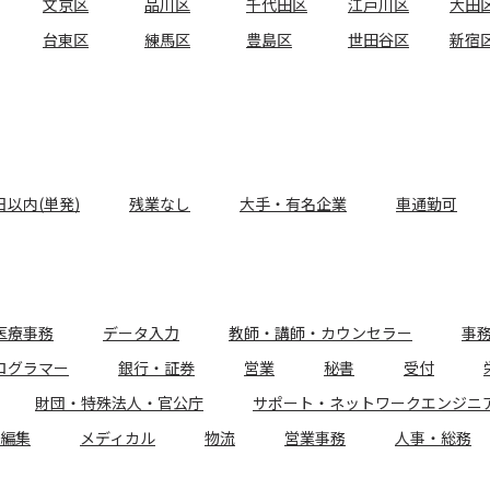
文京区
品川区
千代田区
江戸川区
大田
台東区
練馬区
豊島区
世田谷区
新宿
日以内(単発)
残業なし
大手・有名企業
車通勤可
医療事務
データ入力
教師・講師・カウンセラー
事
ログラマー
銀行・証券
営業
秘書
受付
財団・特殊法人・官公庁
サポート・ネットワークエンジニ
編集
メディカル
物流
営業事務
人事・総務