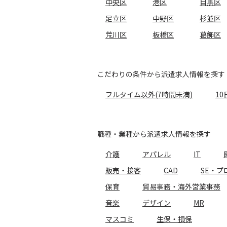
中央区
港区
目黒区
足立区
中野区
杉並区
荒川区
板橋区
葛飾区
こだわりの条件から派遣求人情報を探す
フルタイム以外(7時間未満)
10
職種・業種から派遣求人情報を探す
介護
アパレル
IT
販売・接客
CAD
SE・プ
保育
貿易事務・海外営業事務
音楽
デザイン
MR
マスコミ
生保・損保