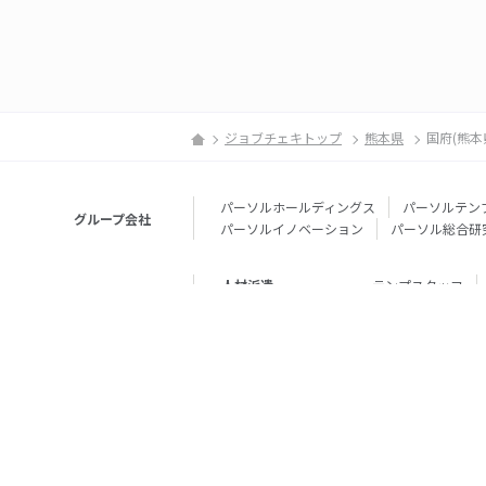
ジョブチェキトップ
熊本県
国府(熊本
パーソルホールディングス
パーソルテン
グループ会社
パーソルイノベーション
パーソル総合研
人材派遣
テンプスタッフ
転職・就職
doda
エグゼク
個人向けサービス
その他
lotsful
シェア
その他
パーソルのRPA
法人向けサービス
Remote Tasker