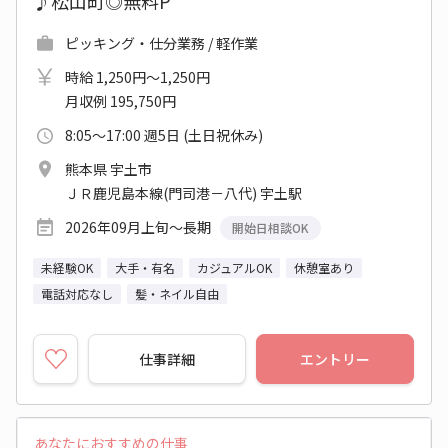
♪松山町◎無料P
ピッキング・仕分業務 / 軽作業
時給 1,250円～1,250円
月収例 195,750円
8:05～17:00 週5日 (土日祝休み)
熊本県 宇土市
ＪＲ鹿児島本線(門司港－八代) 宇土駅
2026年09月上旬～長期
開始日相談OK
未経験OK
大手・有名
カジュアルOK
休憩室あり
電話対応なし
髪・ネイル自由
仕事詳細
エントリー
あなたにおすすめの仕事