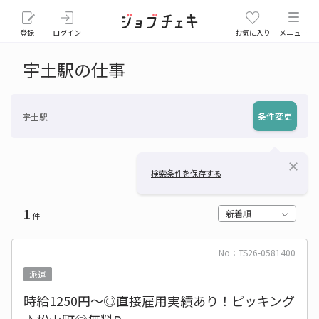
登録
ログイン
お気に入り
メニュー
宇土駅の仕事
条件変更
宇土駅
close
検索条件を保存する
1
新着順
件
No：TS26-0581400
派遣
時給1250円～◎直接雇用実績あり！ピッキング