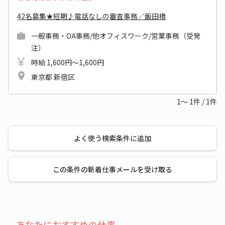
42名募集★短期♪電話なしの審査事務／飯田橋
一般事務・OA事務/他オフィスワーク/営業事務（受発
注）
時給 1,600円～1,600円
東京都 新宿区
1～
1
件
/
1
件
よく使う検索条件に追加
この条件の新着仕事メールを受け取る
あなたにおすすめの仕事