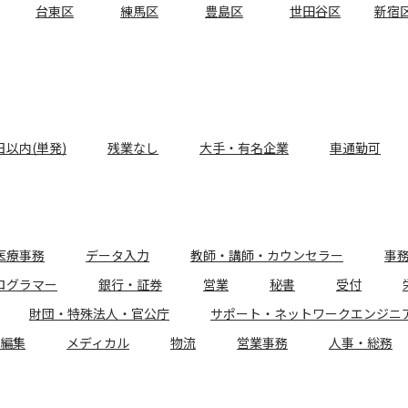
台東区
練馬区
豊島区
世田谷区
新宿
日以内(単発)
残業なし
大手・有名企業
車通勤可
医療事務
データ入力
教師・講師・カウンセラー
事
ログラマー
銀行・証券
営業
秘書
受付
財団・特殊法人・官公庁
サポート・ネットワークエンジニ
編集
メディカル
物流
営業事務
人事・総務