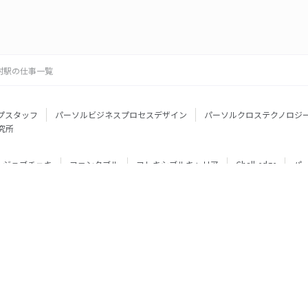
村駅の仕事一覧
プスタッフ
パーソルビジネスプロセスデザイン
パーソルクロステクノロジ
究所
ジョブチェキ
ファンタブル
フレキシブルキャリア
Chall-edge
パ
ティブエージェント
BRS
ミイダス
dodaチャレンジ
doda X
フル
ミラトレ
Neuro Dive
HiPro
ワークスイッチコンサルティング
HITO-Manager
MITERAS
ポスタス
StepBase