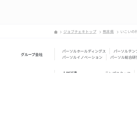
ジョブチェキトップ
熊本県
いこいの
パーソルホールディングス
パーソルテン
グループ会社
パーソルイノベーション
パーソル総合研
人材派遣
テンプスタッフ
転職・就職
doda
エグゼク
個人向けサービス
その他
lotsful
シェア
その他
パーソルのRPA
法人向けサービス
Remote Tasker