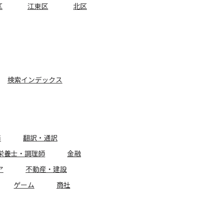
区
江東区
北区
検索インデックス
務
翻訳・通訳
栄養士・調理師
金融
ア
不動産・建設
ゲーム
商社