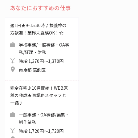
あなたにおすすめの仕事
週1日★9-15:30時♪扶養枠の
方歓迎！業界未経験OK！☆
学校事務/一般事務・OA事
務/経理・財務
時給 1,370円～1,370円
東京都 葛飾区
完全在宅♪10月開始！WEB原
稿の作成★同業務スタッフと
一緒♪
一般事務・OA事務/編集・
制作業務
時給 1,720円～1,720円