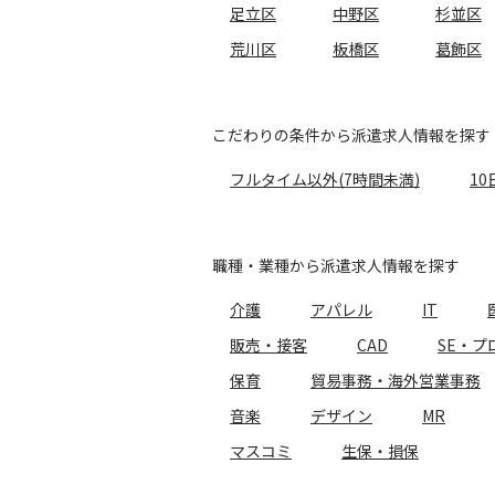
足立区
中野区
杉並区
荒川区
板橋区
葛飾区
こだわりの条件から派遣求人情報を探す
フルタイム以外(7時間未満)
10
職種・業種から派遣求人情報を探す
介護
アパレル
IT
販売・接客
CAD
SE・プ
保育
貿易事務・海外営業事務
音楽
デザイン
MR
マスコミ
生保・損保