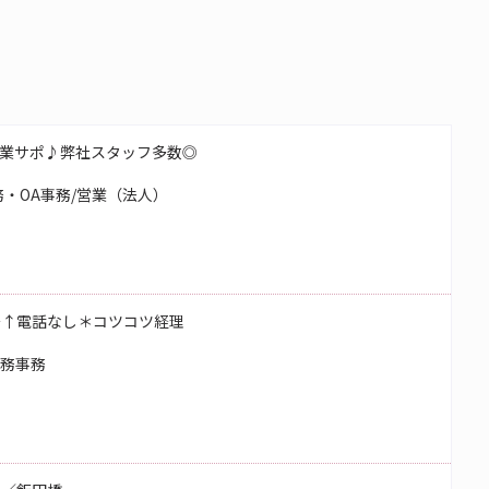
業サポ♪弊社スタッフ多数◎
・OA事務/営業（法人）
～↑電話なし＊コツコツ経理
総務事務