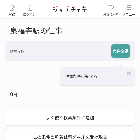
登録
ログイン
お気に入り
メニュー
泉福寺駅の仕事
条件変更
泉福寺駅
close
検索条件を保存する
0
件
よく使う検索条件に追加
この条件の新着仕事メールを受け取る