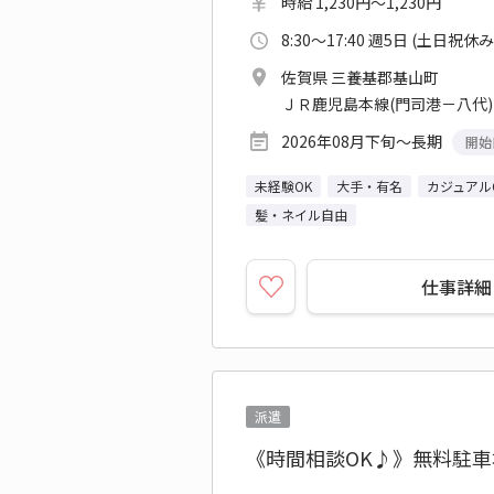
時給 1,230円～1,230円
8:30～17:40 週5日 (土日祝休み
佐賀県 三養基郡基山町
ＪＲ鹿児島本線(門司港－八代)
2026年08月下旬～長期
開始
未経験OK
大手・有名
カジュアル
髪・ネイル自由
仕事詳細
派遣
《時間相談OK♪》無料駐