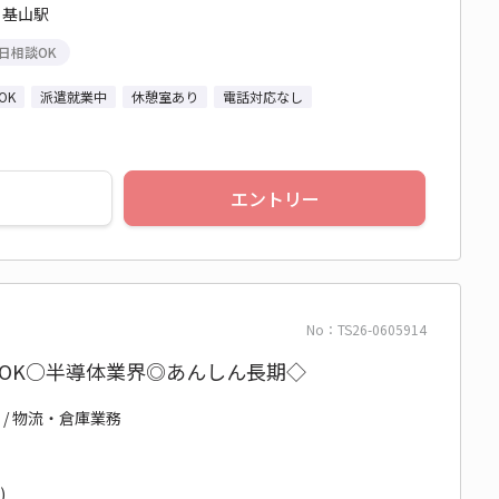
 基山駅
日相談OK
OK
派遣就業中
休憩室あり
電話対応なし
エントリー
No：TS26-0605914
OK○半導体業界◎あんしん長期◇
 / 物流・倉庫業務
)