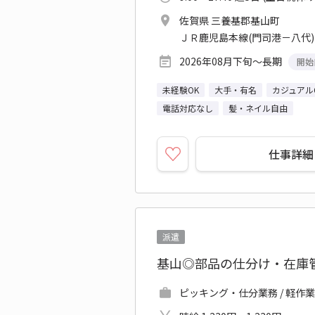
佐賀県 三養基郡基山町
ＪＲ鹿児島本線(門司港－八代)
2026年08月下旬～長期
開始
未経験OK
大手・有名
カジュアル
電話対応なし
髪・ネイル自由
仕事詳細
派遣
基山◎部品の仕分け・在庫
ピッキング・仕分業務 / 軽作業