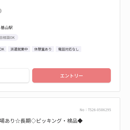
)
 基山駅
日相談OK
OK
派遣就業中
休憩室あり
電話対応なし
エントリー
No：TS26-0586295
車場あり☆長期◇ピッキング・検品◆