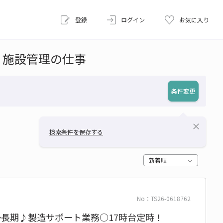
登録
ログイン
お気に入り
・施設管理の仕事
条件変更
close
検索条件を保存する
新着順
No：TS26-0618762
円◆長期♪製造サポート業務○17時台定時！