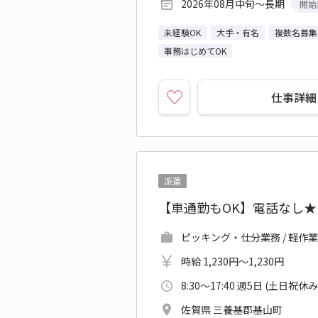
2026年08月中旬～長期
開始
未経験OK
大手・有名
複数名募集
事務はじめてOK
仕事詳細
派遣
【車通勤もOK】電話なし
ピッキング・仕分業務 / 軽作業
時給 1,230円～1,230円
8:30～17:40 週5日 (土日祝休み
佐賀県 三養基郡基山町