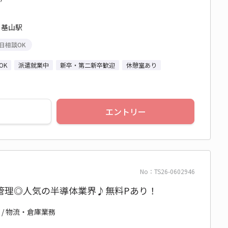
 基山駅
日相談OK
OK
派遣就業中
新卒・第二新卒歓迎
休憩室あり
エントリー
No：TS26-0602946
管理◎人気の半導体業界♪無料Pあり！
 / 物流・倉庫業務