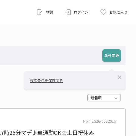
登録
ログイン
お気に入り
条件変更
close
検索条件を保存する
新着順
No：ES26-0632915
17時25分マデ♪車通勤OK☆土日祝休み