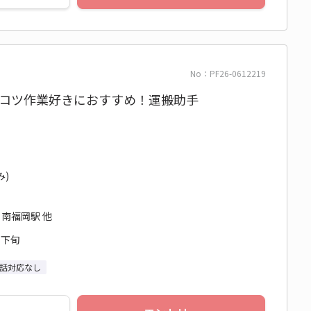
No：PF26-0612219
ツコツ作業好きにおすすめ！運搬助手
み)
 南福岡駅 他
月下旬
話対応なし