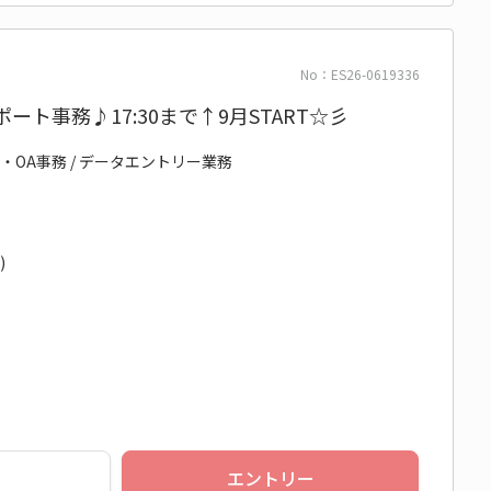
No：ES26-0619336
ート事務♪17:30まで↑9月START☆彡
・OA事務 / データエントリー業務
)
エントリー