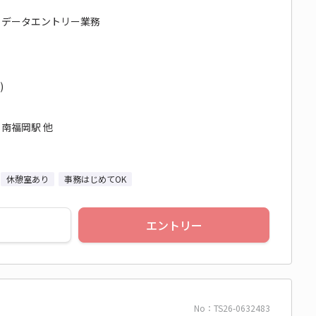
 / データエントリー業務
)
 南福岡駅 他
休憩室あり
事務はじめてOK
エントリー
No：TS26-0632483