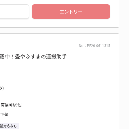
エントリー
No：PF26-0611315
活躍中！畳やふすまの運搬助手
み)
 南福岡駅 他
月下旬
話対応なし