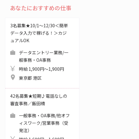
あなたにおすすめの仕事
3名募集★10/1～12/30＜簡単
データ入力で稼げる！＞カジ
ュアルOK
データエントリー業務/一
般事務・OA事務
時給 1,900円～1,900円
東京都 港区
42名募集★短期♪電話なしの
審査事務／飯田橋
一般事務・OA事務/他オフ
ィスワーク/営業事務（受
発注）