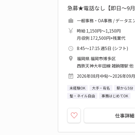
急募★電話なし【即日～9
一般事務・OA事務 / データ
時給 1,150円～1,150円
月収例 172,500円+残業代
8:45～17:15 週5日 (シフト)
福岡県 福岡市博多区
西鉄天神大牟田線 雑餉隈駅 他
2026年08月中旬～2026年09
未経験OK
大手・有名
駅から5分
髪・ネイル自由
事務はじめてOK
仕事詳細