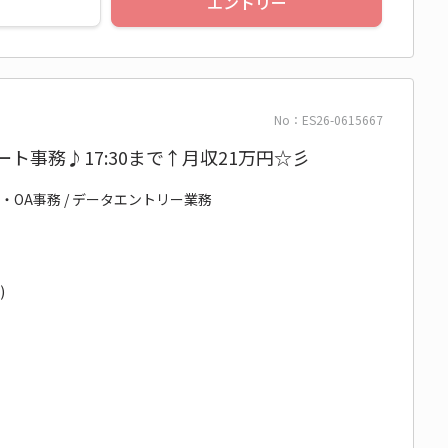
エントリー
No：ES26-0615667
ート事務♪17:30まで↑月収21万円☆彡
・OA事務 / データエントリー業務
)