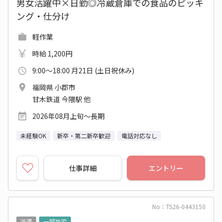
男女活躍中×日勤◎冷蔵倉庫での食品のピッキ
ング・仕分け
軽作業
時給 1,200円
9:00～18:00 月21日 (土日祝休み)
福岡県 小郡市
甘木鉄道 今隈駅 他
2026年08月上旬～長期
未経験OK
新卒・第二新卒歓迎
電話対応なし
仕事詳細
エントリー
No：TS26-0443150
派遣
一部在宅