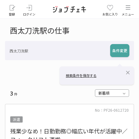
登録
ログイン
お気に入り
メニュー
西太刀洗駅の仕事
条件変更
西太刀洗駅
close
検索条件を保存する
3
新着順
件
No：PF26-0612720
派遣
残業少なめ！日勤勤務◎幅広い年代が活躍中／