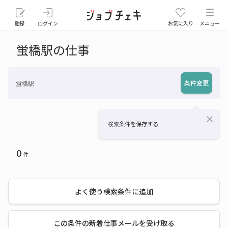
登録
ログイン
お気に入り
メニュー
蛍橋駅の仕事
条件変更
蛍橋駅
close
検索条件を保存する
0
件
よく使う検索条件に追加
この条件の新着仕事メールを受け取る