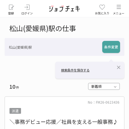
登録
ログイン
お気に入り
メニュー
松山(愛媛県)駅の仕事
条件変更
松山(愛媛県)駅
close
検索条件を保存する
10
新着順
件
No：FM26-0623436
派遣
＼事務デビュー応援／社員を支える一般事務♪