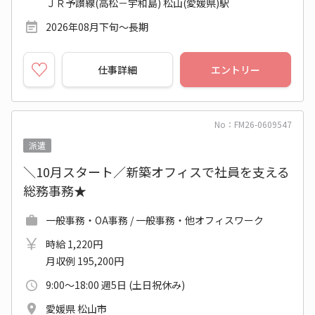
ＪＲ予讃線(高松－宇和島) 松山(愛媛県)駅
2026年08月下旬～長期
仕事詳細
エントリー
No：FM26-0609547
派遣
＼10月スタート／新築オフィスで社員を支える
総務事務★
一般事務・OA事務 / 一般事務・他オフィスワーク
時給 1,220円
月収例 195,200円
9:00～18:00 週5日 (土日祝休み)
愛媛県 松山市