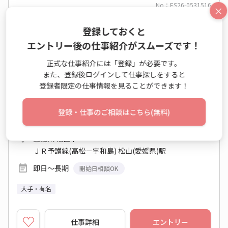
No：ES26-0531516
×
派遣
登録しておくと
35万～◆コールセンター基盤のマイグレーショ
エントリー後の仕事紹介がスムーズです！
ン◆愛媛県松山市
正式な仕事紹介には「登録」が必要です。
ネットワークエンジニア
また、登録後ログインして仕事探しをすると
登録者限定の仕事情報を見ることができます！
時給 2,200円～2,300円
月収例 352,000円～368,000円+残業代
登録・仕事のご相談はこちら(無料)
9:00～18:00 週5日 (土日祝休み)
愛媛県 松山市
ＪＲ予讃線(高松－宇和島) 松山(愛媛県)駅
即日～長期
開始日相談OK
大手・有名
仕事詳細
エントリー