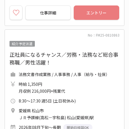
仕事詳細
エントリー
No：FM25-0810863
紹介予定派遣
正社員になるチャンス／労務・法務など総合事
務職／男性活躍！
法務文書作成業務 / 人事事務 / 人事（給与・社保）
時給 1,350円
月収例 216,000円+残業代
8:30～17:30 週5日 (土日祝休み)
愛媛県 松山市
ＪＲ予讃線(高松－宇和島) 松山(愛媛県)駅
2026年08月下旬～長期
開始日相談OK