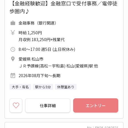
【金融経験歓迎】金融窓口で受付事務／電停徒
歩圏内♪
金融事務（銀行関連）
時給 1,250円
月収例 183,250円+残業代
8:40～17:00 週5日 (土日祝休み)
愛媛県 松山市
ＪＲ予讃線(高松－宇和島) 松山(愛媛県)駅 他
2026年08月下旬～長期
大手・有名
駅から5分
休憩室あり
仕事詳細
エントリー
No：FM26-0292821