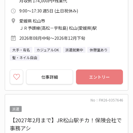
月収例 174,000円+残業代
9:00～17:30 週5日 (土日祝休み)
愛媛県 松山市
ＪＲ予讃線(高松－宇和島) 松山(愛媛県)駅
2026年08月中旬～2026年12月下旬
大手・有名
カジュアルOK
派遣就業中
休憩室あり
髪・ネイル自由
仕事詳細
エントリー
No：FM26-0357646
派遣
【2027年2月まで】JR松山駅チカ！保険会社で
事務アシ