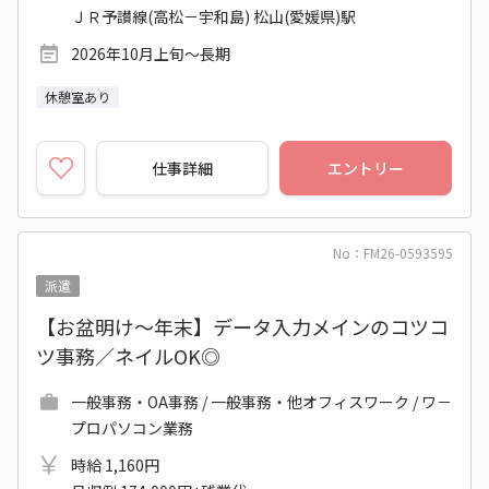
ＪＲ予讃線(高松－宇和島) 松山(愛媛県)駅
2026年10月上旬～長期
休憩室あり
仕事詳細
エントリー
No：FM26-0593595
派遣
【お盆明け～年末】データ入力メインのコツコ
ツ事務／ネイルOK◎
一般事務・OA事務 / 一般事務・他オフィスワーク / ワ－
プロパソコン業務
時給 1,160円