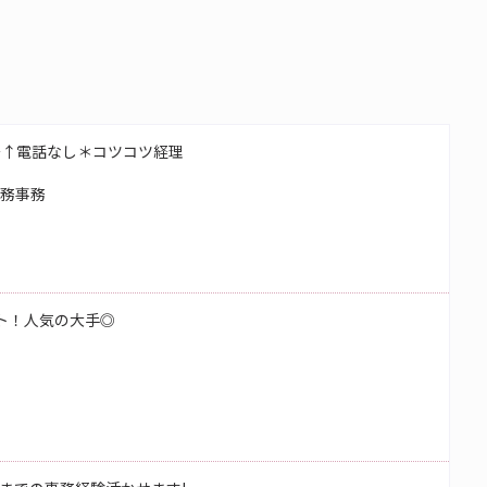
～↑電話なし＊コツコツ経理
総務事務
ート！人気の大手◎