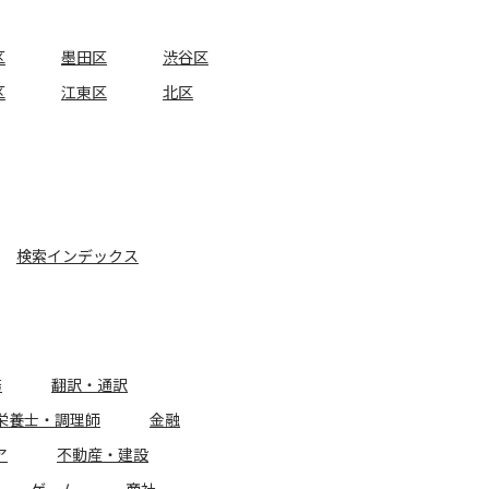
区
墨田区
渋谷区
区
江東区
北区
検索インデックス
務
翻訳・通訳
栄養士・調理師
金融
ア
不動産・建設