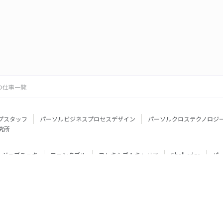
の仕事一覧
プスタッフ
パーソルビジネスプロセスデザイン
パーソルクロステクノロジ
究所
ジョブチェキ
ファンタブル
フレキシブルキャリア
Chall-edge
パ
ティブエージェント
BRS
ミイダス
dodaチャレンジ
doda X
フル
ミラトレ
Neuro Dive
HiPro
ワークスイッチコンサルティング
HITO-Manager
MITERAS
ポスタス
StepBase