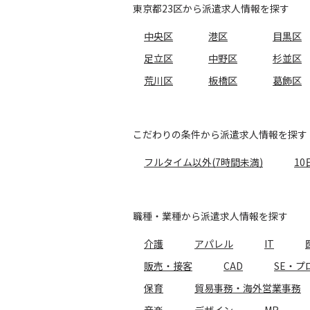
東京都23区から派遣求人情報を探す
中央区
港区
目黒区
足立区
中野区
杉並区
荒川区
板橋区
葛飾区
こだわりの条件から派遣求人情報を探す
フルタイム以外(7時間未満)
10
職種・業種から派遣求人情報を探す
介護
アパレル
IT
販売・接客
CAD
SE・プ
保育
貿易事務・海外営業事務