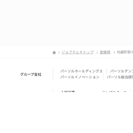
ジョブチェキトップ
愛媛県
地蔵町駅
パーソルホールディングス
パーソルテン
グループ会社
パーソルイノベーション
パーソル総合研
人材派遣
テンプスタッフ
転職・就職
doda
エグゼク
個人向けサービス
その他
lotsful
シェア
その他
パーソルのRPA
法人向けサービス
Remote Tasker