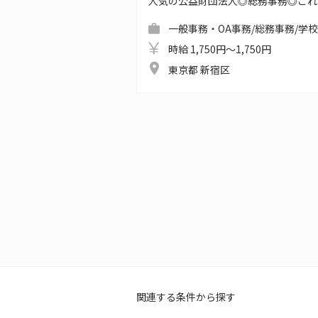
人気の公益財団法人◎総務事務◎これ
一般事務・OA事務/総務事務/学
時給 1,750円～1,750円
東京都 新宿区
関連する条件から探す