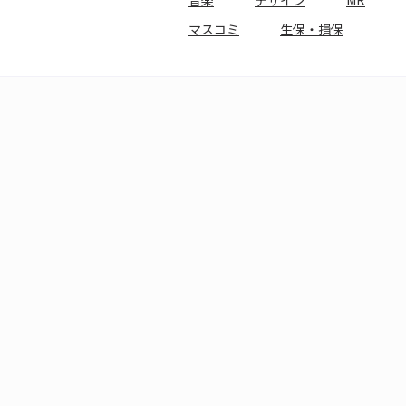
音楽
デザイン
MR
マスコミ
生保・損保