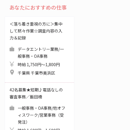
あなたにおすすめの仕事
＜落ち着き重視の方に＞集中
して黙々作業☆調査内容の入
力＆記録
データエントリー業務/一
般事務・OA事務
時給 1,750円～1,800円
千葉県 千葉市美浜区
42名募集★短期♪電話なしの
審査事務／飯田橋
一般事務・OA事務/他オフ
ィスワーク/営業事務（受
発注）