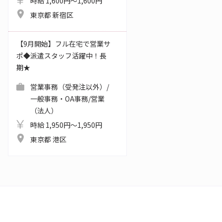
時給 1,600円～1,600円
東京都 新宿区
【9月開始】フル在宅で営業サ
ポ◆派遣スタッフ活躍中！長
期★
営業事務（受発注以外）/
一般事務・OA事務/営業
（法人）
時給 1,950円～1,950円
東京都 港区