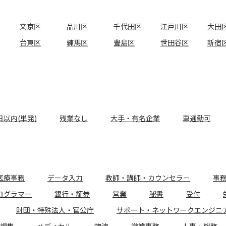
文京区
品川区
千代田区
江戸川区
大田
台東区
練馬区
豊島区
世田谷区
新宿
日以内(単発)
残業なし
大手・有名企業
車通勤可
医療事務
データ入力
教師・講師・カウンセラー
事
ログラマー
銀行・証券
営業
秘書
受付
財団・特殊法人・官公庁
サポート・ネットワークエンジニ