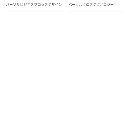
パーソルビジネスプロセスデザイン
パーソルクロステクノロジー
パーソルキャリア
パーソルイノベーション
パーソル総合研究所
グループ会社一覧
個人向けサービス
人材派遣
テンプスタッフ
ジョブチェキ
ファンタブル
フレキシブルキャリア
Chall-edge
パーソルクロステクノロジー
転職・就職
doda
エグゼクティブエージェント
BRS
ミイダス
dodaチャレンジ
doda X