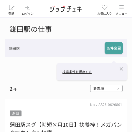
登録
ログイン
お気に入り
メニュー
鎌田駅の仕事
条件変更
鎌田駅
close
検索条件を保存する
2
新着順
件
No：AS26-0626801
派遣
蒲田駅スグ【時短×月10日】扶養枠！メガバン