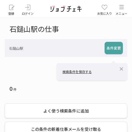
登録
ログイン
お気に入り
メニュー
石鎚山駅の仕事
条件変更
石鎚山駅
close
検索条件を保存する
0
件
よく使う検索条件に追加
この条件の新着仕事メールを受け取る