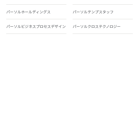
パーソルホールディングス
パーソルテンプスタッフ
パーソルビジネスプロセスデザイン
パーソルクロステクノロジー
パーソルキャリア
パーソルイノベーション
パーソル総合研究所
グループ会社一覧
個人向けサービス
人材派遣
テンプスタッフ
ジョブチェキ
ファンタブル
フレキシブルキャリア
Chall-edge
パーソルクロステクノロジー