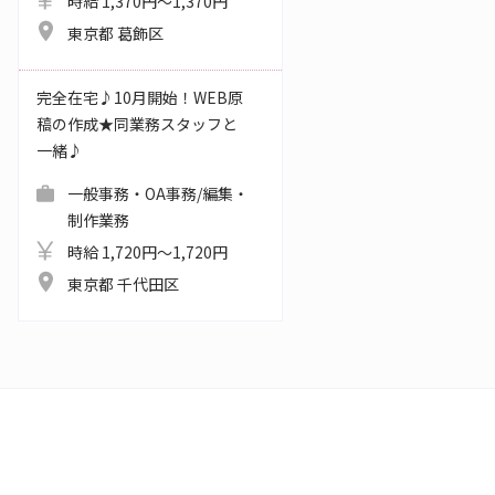
時給 1,370円～1,370円
東京都 葛飾区
完全在宅♪10月開始！WEB原
稿の作成★同業務スタッフと
一緒♪
一般事務・OA事務/編集・
制作業務
時給 1,720円～1,720円
東京都 千代田区