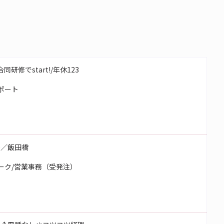
研修でstart!/年休123
ポート
務／飯田橋
ーク/営業事務（受発注）