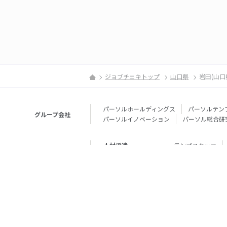
ジョブチェキトップ
山口県
岩田(山口
パーソルホールディングス
パーソルテン
グループ会社
パーソルイノベーション
パーソル総合研
人材派遣
テンプスタッフ
転職・就職
doda
エグゼク
個人向けサービス
その他
lotsful
シェア
その他
パーソルのRPA
法人向けサービス
Remote Tasker