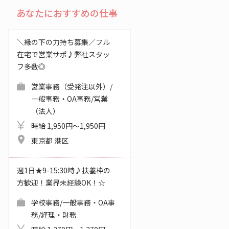
あなたにおすすめの仕事
＼縁の下の力持ち募集／フル
在宅で営業サポ♪弊社スタッ
フ多数◎
営業事務（受発注以外）/
一般事務・OA事務/営業
（法人）
時給 1,950円～1,950円
東京都 港区
週1日★9-15:30時♪扶養枠の
方歓迎！業界未経験OK！☆
学校事務/一般事務・OA事
務/経理・財務