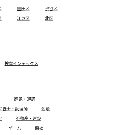
区
墨田区
渋谷区
区
江東区
北区
検索インデックス
務
翻訳・通訳
栄養士・調理師
金融
ア
不動産・建設
ゲーム
商社