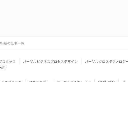
県)駅の仕事一覧
プスタッフ
パーソルビジネスプロセスデザイン
パーソルクロステクノロジ
究所
ジョブチェキ
ファンタブル
フレキシブルキャリア
Chall-edge
パ
ティブエージェント
BRS
ミイダス
dodaチャレンジ
doda X
フル
ミラトレ
Neuro Dive
HiPro
ワークスイッチコンサルティング
HITO-Manager
MITERAS
ポスタス
StepBase