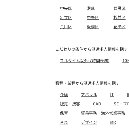
中央区
港区
目黒区
足立区
中野区
杉並区
荒川区
板橋区
葛飾区
こだわりの条件から派遣求人情報を探す
フルタイム以外(7時間未満)
10
職種・業種から派遣求人情報を探す
介護
アパレル
IT
販売・接客
CAD
SE・プ
保育
貿易事務・海外営業事務
音楽
デザイン
MR