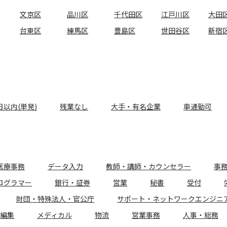
文京区
品川区
千代田区
江戸川区
大田
台東区
練馬区
豊島区
世田谷区
新宿
日以内(単発)
残業なし
大手・有名企業
車通勤可
医療事務
データ入力
教師・講師・カウンセラー
事
ログラマー
銀行・証券
営業
秘書
受付
財団・特殊法人・官公庁
サポート・ネットワークエンジニ
編集
メディカル
物流
営業事務
人事・総務